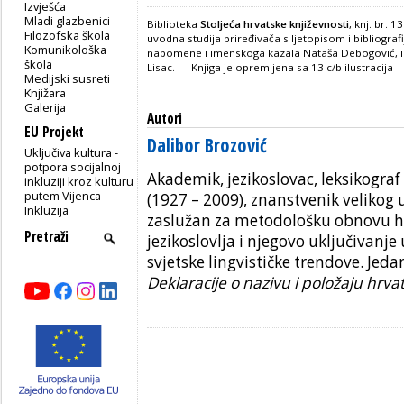
Izvješća
Mladi glazbenici
Biblioteka
Stoljeća hrvatske književnosti
, knj. br. 
Filozofska škola
uvodna studija priređivača s ljetopisom i bibliogra
Komunikološka
napomene i imenskoga kazala Nataša Debogović, 
škola
Lisac. — Knjiga je opremljena sa 13 c/b ilustracija
Medijski susreti
Knjižara
Galerija
Autori
EU Projekt
Dalibor Brozović
Uključiva kultura -
potpora socijalnoj
Akademik, jezikoslovac, leksikogra
inkluziji kroz kulturu
putem Vijenca
(1927 – 2009), znanstvenik velikog 
Inkluzija
zaslužan za metodološku obnovu h
jezikoslovlja i njegovo uključivanj
svjetske lingvističke trendove. Jeda
Deklaracije o nazivu i položaju hrva