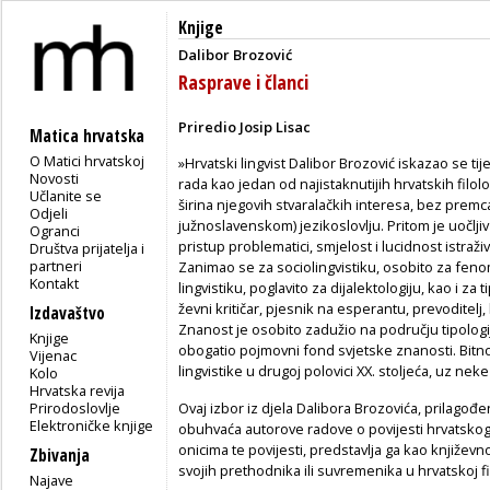
Knjige
Dalibor Brozović
Rasprave i članci
Priredio Josip Lisac
Matica hrvatska
O Matici hrvatskoj
»Hrvatski lingvist Dalibor Brozović iskazao se t
Novosti
rada kao jedan od najistaknu­tijih hrvatskih filo
Učlanite se
širina njegovih stvaralačkih interesa, bez premc
Odjeli
južnoslavenskom) jezikoslovlju. Pritom je uoč­l
Ogranci
pristup problemati­ci, smjelost i lucidnost istraživ
Društva prijatelja i
partneri
Zanimao se za sociolingvistiku, osobito za fen
Kontakt
lingvistiku, poglavito za dija­lektologiju, kao i za t
ževni kritičar, pjesnik na esperantu, prevoditelj,
Izdavaštvo
Znanost je osobito zadužio na područ­ju tipologi
Knjige
obogatio pojmov­ni fond svjetske znanosti. Bitno
Vijenac
lingvistike u drugoj polovici XX. stoljeća, uz nek
Kolo
Hrvatska revija
Prirodoslovlje
Ovaj izbor iz djela Dalibora Brozovića, prilagođen
Elektroničke knjige
obuhvaća autorove radove o povijesti hrvatskoga
onicima te povijesti, predstavlja ga kao književn
Zbivanja
svojih prethodnika ili suvremenika u hrvatskoj fil
Najave