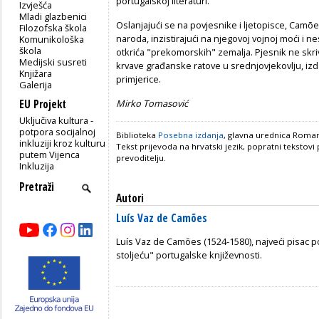
portugalskoj literaturi.
Izvješća
Mladi glazbenici
Oslanjajući se na povjesnike i ljetopisce,
Camões 
Filozofska škola
naroda, inzistirajući na njegovoj vojnoj moći i n
Komunikološka
škola
otkrića "prekomorskih" zemalja. Pjesnik ne skriv
Medijski susreti
krvave građanske ratove u srednjovjekovlju, iz
Knjižara
primjerice.
Galerija
EU Projekt
Mirko Tomasović
Uključiva kultura -
potpora socijalnoj
Biblioteka
Posebna izdanja
, glavna urednica Roman
inkluziji kroz kulturu
Tekst prijevoda na hrvatski jezik, popratni tekstovi p
putem Vijenca
prevoditelju.
Inkluzija
Autori
Luís Vaz de Camões
Luís Vaz de Camões (1524-1580), najveći pisac p
stoljeću" portugalske književnosti.