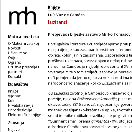
Knjige
Luís Vaz de Camões
Luzitanci
Prepjevao i bilješke sastavio Mirko Tomasovi
Matica hrvatska
O Matici hrvatskoj
Portugalska literatura XVI. stoljeća vjerno prati
Novosti
na nju djeluje kao zaseban konstituens fenomen
Učlanite se
otkrića, kolonijalnih zauzimanja. Usporedice s t
Odjeli
prošlost Luzitanaca, stvara dojam o nekoj njihov
Ogranci
narodima. Camões je najbolji reprezentant XVI. st
Društva prijatelja i
partneri
Stvaranje mita o tom stoljeću zapravo je neraski
Kontakt
naći primjera da jedno djelo za neki narod ima 
narodonosno značenje koliko
Luzijada
ima za P
Izdavaštvo
Knjige
Os Lusía
das životno je Camõesovo književno dje
Vijenac
poezije, njezina
Božanstvena komedija
, pisac m
Kolo
oktave, točno 8816 stihova), najopćenitije govor
Hrvatska revija
Prirodoslovlje
izdanak vergilijansko-kršćanske epike, životnih 
Elektroničke knjige
se od te epike radikalno razlikuje, te poglavito 
"Quinhentisma" (prema
qinhentos
- XVI. stolje
Zbivanja
odrednice Camõesova stvarateljstva nego je i z
Najave