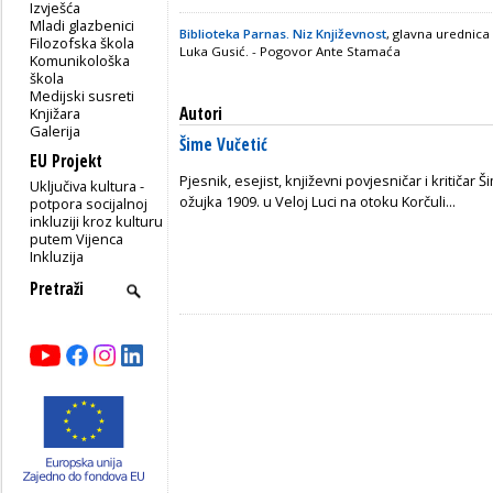
Izvješća
Mladi glazbenici
Biblioteka Parnas. Niz Književnost
, glavna urednic
Filozofska škola
Luka Gusić. - Pogovor Ante Stamaća
Komunikološka
škola
Medijski susreti
Autori
Knjižara
Galerija
Šime Vučetić
EU Projekt
Pjesnik, esejist, književni povjesničar i kritičar 
Uključiva kultura -
ožujka 1909. u Veloj Luci na otoku Korčuli...
potpora socijalnoj
inkluziji kroz kulturu
putem Vijenca
Inkluzija