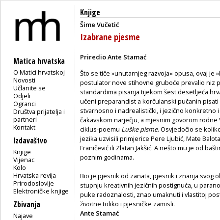
Knjige
Šime Vučetić
Izabrane pjesme
Priredio Ante Stamać
Matica hrvatska
O Matici hrvatskoj
Što se tiče »unutarnjeg razvoja« opusa, ovaj je »
Novosti
postulator nove stihovne gruboće prevalio niz p
Učlanite se
standardima pisanja tijekom šest desetljeća hrva
Odjeli
učeni preparandist a korčulanski pučanin pisati i 
Ogranci
stvarnosno i nadrealistički, i jezično konkretno 
Društva prijatelja i
partneri
čakavskom narječju, a mjesnim govorom rodne 
Kontakt
ciklus-poemu
Luške pisme
. Osvjedočio se kolik
jezika uzvisili primjerice Pere Ljubić, Mate Balot
Izdavaštvo
Franičević ili Zlatan Jakšić. A nešto mu je od baš
Knjige
poznim godinama.
Vijenac
Kolo
Hrvatska revija
Bio je pjesnik od zanata, pjesnik i znanja svog 
Prirodoslovlje
stupnju kreativnih jezičnih postignuća, u parano
Elektroničke knjige
puke radoznalosti, znao umaknuti i vlastitoj postig
Zbivanja
životne toliko i pjesničke zamisli.
Ante Stamać
Najave