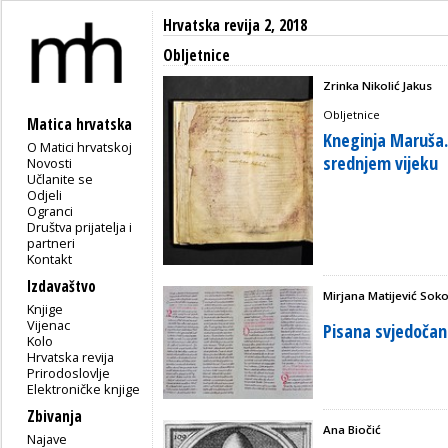
Hrvatska revija 2, 2018
Obljetnice
Zrinka Nikolić Jakus
Obljetnice
Matica hrvatska
Kneginja Maruša.
O Matici hrvatskoj
srednjem vijeku
Novosti
Učlanite se
Odjeli
Ogranci
Društva prijatelja i
partneri
Kontakt
Izdavaštvo
Mirjana Matijević Soko
Knjige
Vijenac
Pisana svjedočan
Kolo
Hrvatska revija
Prirodoslovlje
Elektroničke knjige
Zbivanja
Ana Biočić
Najave