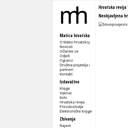
Hrvatska revija 
Neobjavljena hr
Matica hrvatska
O Matici hrvatskoj
Novosti
Učlanite se
Odjeli
Ogranci
Društva prijatelja i
partneri
Kontakt
Izdavaštvo
Knjige
Vijenac
Kolo
Hrvatska revija
Prirodoslovlje
Elektroničke knjige
Zbivanja
Najave