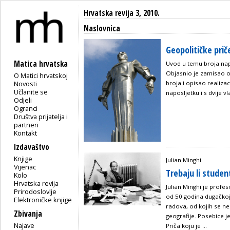
Hrvatska revija 3, 2010.
Naslovnica
Geopolitičke prič
Matica hrvatska
Uvod u temu broja napi
Objasnio je zamisao o 
O Matici hrvatskoj
Novosti
broja i opisao realiza
Učlanite se
naposljetku i s dvije v
Odjeli
Ogranci
Društva prijatelja i
partneri
Kontakt
Izdavaštvo
Knjige
Julian Minghi
Vijenac
Trebaju li studen
Kolo
Hrvatska revija
Julian Minghi je profes
Prirodoslovlje
od 50 godina dugačkoj
Elektroničke knjige
radova, od kojih se ne
Zbivanja
geografije. Posebice j
Najave
Priča koju je ...