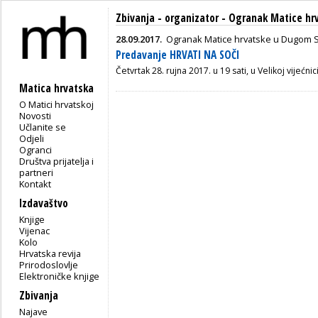
Zbivanja - organizator - Ogranak Matice h
28.09.2017.
Ogranak Matice hrvatske u Dugom 
Predavanje HRVATI NA SOČI
Četvrtak 28. rujna 2017. u 19 sati, u Velikoj vijećn
Matica hrvatska
O Matici hrvatskoj
Novosti
Učlanite se
Odjeli
Ogranci
Društva prijatelja i
partneri
Kontakt
Izdavaštvo
Knjige
Vijenac
Kolo
Hrvatska revija
Prirodoslovlje
Elektroničke knjige
Zbivanja
Najave