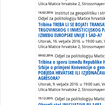
Ulica Matice hrvatske 2, Strossmayer
16.02.2016.
Institut za geopolitiku i st
Odjel za politologiju Matice hrvats
Tribina TREBA LI SE BOJATI TRAN
TRGOVINSKOG I INVESTICIJSKOG P
IZMEĐU EUROPSKE UNIJE I SAD-A?
Utorak, 16. veljače 2016. u 19:00 sati
Ulica Matice hrvatske 2, Strossmayer
09.02.2016.
Odjel za politologiju Mati
Tribina o sporu između Republike 
Srbije o primjeni Konvencije o ge
POBJEDA HRVATSKE ILI IZJEDNAČAV
AGRESORA?
Utorak, 9. veljače 2016. u 19:00 sati,
Ulica Matice hrvatske 2, Strossmayer
15.12.2015.
Odjel za politologiju Mati
Okrugli stol INICIJATIVA EU 1481 -