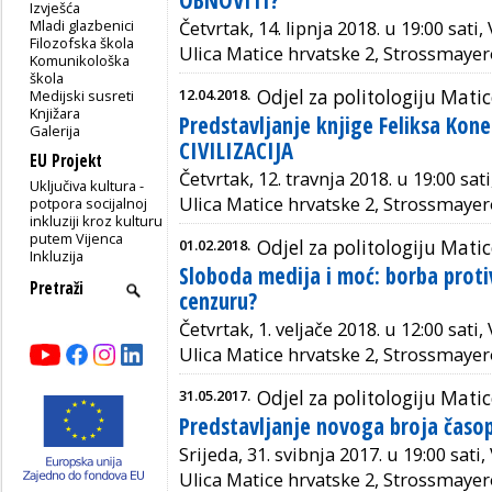
OBNOVITI?
Izvješća
Mladi glazbenici
Četvrtak, 14. lipnja 2018. u 19:00 sati
Filozofska škola
Ulica Matice hrvatske 2, Strossmayer
Komunikološka
škola
12.04.2018.
Odjel za politologiju Mati
Medijski susreti
Knjižara
Predstavljanje knjige Feliksa Ko
Galerija
CIVILIZACIJA
EU Projekt
Četvrtak, 12. travnja 2018. u 19:00 sa
Uključiva kultura -
Ulica Matice hrvatske 2, Strossmayer
potpora socijalnoj
inkluziji kroz kulturu
putem Vijenca
01.02.2018.
Odjel za politologiju Mati
Inkluzija
Sloboda medija i moć: borba proti
cenzuru?
Četvrtak, 1. veljače 2018. u 12:00 sati
Ulica Matice hrvatske 2, Strossmayer
31.05.2017.
Odjel za politologiju Mat
Predstavljanje novoga broja čas
Srijeda, 31. svibnja 2017. u 19:00 sati
Ulica Matice hrvatske 2, Strossmayer