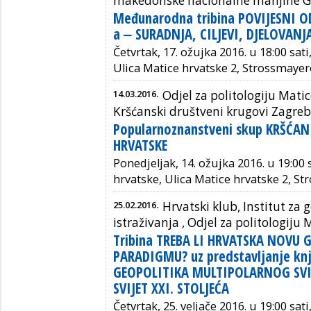
makedonske nacionalne manjine G
Međunarodna tribina POVIJESNI O
a ‒ SURADNJA, CILJEVI, DJELOVANJ
Četvrtak, 17. ožujka 2016. u 18:00 sat
Ulica Matice hrvatske 2, Strossmayer
14.03.2016.
Odjel za politologiju Mati
Kršćanski društveni krugovi Zagreb
Popularnoznanstveni skup KRŠĆA
HRVATSKE
Ponedjeljak, 14. ožujka 2016. u 19:00 
hrvatske, Ulica Matice hrvatske 2, S
25.02.2016.
Hrvatski klub, Institut za 
istraživanja , Odjel za politologiju
Tribina TREBA LI HRVATSKA NOVU 
PARADIGMU? uz predstavljanje knji
GEOPOLITIKA MULTIPOLARNOG SVIJ
SVIJET XXI. STOLJEĆA
Četvrtak, 25. veljače 2016. u 19:00 sat