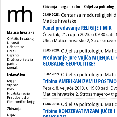
Zbivanja - organizator - Odjel za politologi
21.09.2023.
Centar za međureligijski di
Matice hrvatske
Panel predavanje RELIGIJE I MIR
Matica hrvatska
Četvrtak, 21. rujna 2023. u 09:30 sati
O Matici hrvatskoj
Ulica Matice hrvatske 2, Strossmayer
Novosti
Učlanite se
29.05.2020.
Odjel za politologiju Mati
Odjeli
Ogranci
Predavanje Jure Vujića MIJENJA LI
Društva prijatelja i
GLOBALNE GEOPOLITIKE?
partneri
Kontakt
08.02.2019.
Odjel za politologiju Mati
Izdavaštvo
Tribina AMERIKANIZAM U POSTMO
Knjige
Vijenac
Petak, 8. veljače 2019. u 19:00 sati, D
Kolo
Hrvatska revija
Matice hrvatske 2, Strossmayerov trg
Prirodoslovlje
Elektroničke knjige
14.06.2018.
Odjel za politologiju Mati
Zbivanja
Tribina KONZERVATIVIZAM JUČER I
Najave