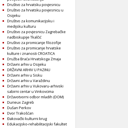
Društvo za hrvatsku povjesnicu
Društvo za hrvatsku povjesnicu u
Osijeku
Društvo za komunikacijsku i
medijsku kulturu
Društvo za povjesnicu Zagrebačke
nadbiskupije Tkalčić
Društvo za promicanje filozofije
Društvo za promicanje hrvatske
kulture i znanosti CROATICA
Družba Braća Hrvatskoga Zmaja
Državni arhiv u Osijeku
DRŽAVNI ARHIV U PAZINU
Državni arhiv u Sisku
Državni arhiv u Varaždinu
Državni arhiv u Vukovaru-arhivski
sabirni centar u Vinkovcima
Državotvorni odbor mladih (DOM)
Durieux Zagreb
Dušan Perkov
Dvor Trakošćan
Đakovački kulturni krug
Edukacijsko-rehabilitacijski fakultet