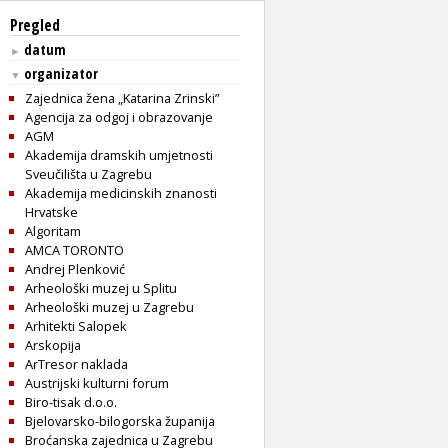
Pregled
datum
►
organizator
▼
Zajednica žena „Katarina Zrinski”
Agencija za odgoj i obrazovanje
AGM
Akademija dramskih umjetnosti
Sveučilišta u Zagrebu
Akademija medicinskih znanosti
Hrvatske
Algoritam
AMCA TORONTO
Andrej Plenković
Arheološki muzej u Splitu
Arheološki muzej u Zagrebu
Arhitekti Salopek
Arskopija
ArTresor naklada
Austrijski kulturni forum
Biro-tisak d.o.o.
Bjelovarsko-bilogorska županija
Broćanska zajednica u Zagrebu