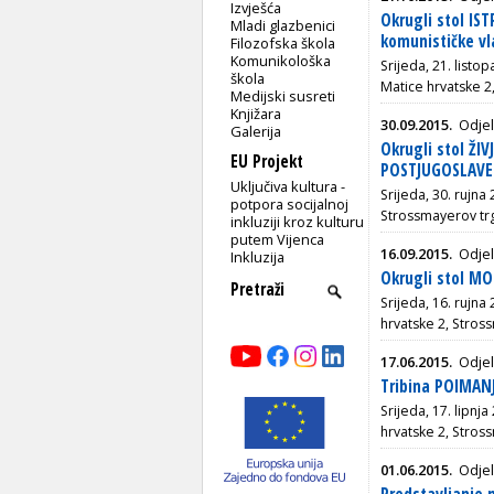
Izvješća
Okrugli stol IST
Mladi glazbenici
komunističke vl
Filozofska škola
Komunikološka
Srijeda, 21. listo
škola
Matice hrvatske 2
Medijski susreti
Knjižara
30.09.2015.
Odjel
Galerija
Okrugli stol ŽI
EU Projekt
POSTJUGOSLAVEN
Uključiva kultura -
Srijeda, 30. rujna 
potpora socijalnoj
Strossmayerov tr
inkluziji kroz kulturu
putem Vijenca
16.09.2015.
Odjel
Inkluzija
Okrugli stol MO
Srijeda, 16. rujna
hrvatske 2, Stros
17.06.2015.
Odjel
Tribina POIMAN
Srijeda, 17. lipnj
hrvatske 2, Stros
01.06.2015.
Odjel