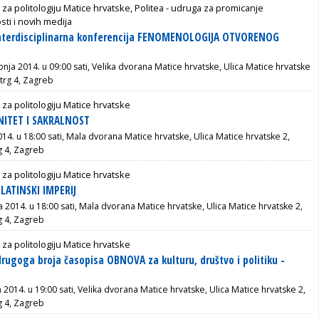
 za politologiju Matice hrvatske, Politea - udruga za promicanje
ti i novih medija
terdisciplinarna konferencija FENOMENOLOGIJA OTVORENOG
ipnja 2014. u 09:00 sati, Velika dvorana Matice hrvatske, Ulica Matice hrvatske
trg 4, Zagreb
 za politologiju Matice hrvatske
NITET I SAKRALNOST
2014. u 18:00 sati, Mala dvorana Matice hrvatske, Ulica Matice hrvatske 2,
g 4, Zagreb
 za politologiju Matice hrvatske
 LATINSKI IMPERIJ
ja 2014. u 18:00 sati, Mala dvorana Matice hrvatske, Ulica Matice hrvatske 2,
g 4, Zagreb
 za politologiju Matice hrvatske
drugoga broja časopisa OBNOVA za kulturu, društvo i politiku -
a 2014. u 19:00 sati, Velika dvorana Matice hrvatske, Ulica Matice hrvatske 2,
g 4, Zagreb