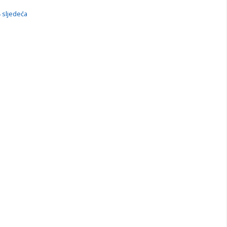
4
sljedeća