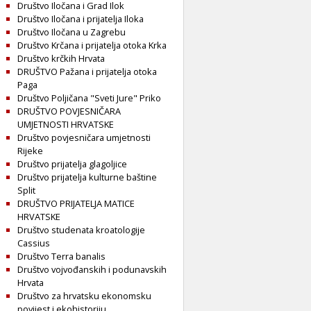
Društvo Iločana i Grad Ilok
Društvo Iločana i prijatelja Iloka
Društvo Iločana u Zagrebu
Društvo Krčana i prijatelja otoka Krka
Društvo krčkih Hrvata
DRUŠTVO Pažana i prijatelja otoka
Paga
Društvo Poljičana "Sveti Jure" Priko
DRUŠTVO POVJESNIČARA
UMJETNOSTI HRVATSKE
Društvo povjesničara umjetnosti
Rijeke
Društvo prijatelja glagoljice
Društvo prijatelja kulturne baštine
Split
DRUŠTVO PRIJATELJA MATICE
HRVATSKE
Društvo studenata kroatologije
Cassius
Društvo Terra banalis
Društvo vojvođanskih i podunavskih
Hrvata
Društvo za hrvatsku ekonomsku
povijest i ekohistoriju