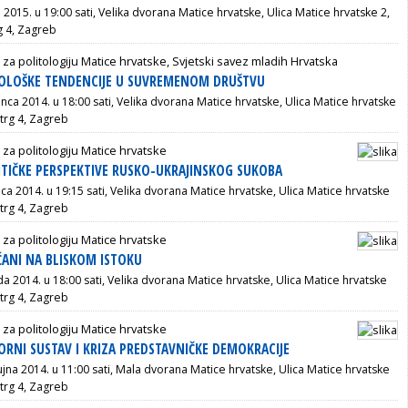
a 2015. u 19:00 sati, Velika dvorana Matice hrvatske, Ulica Matice hrvatske 2,
g 4, Zagreb
 za politologiju Matice hrvatske, Svjetski savez mladih Hrvatska
DEOLOŠKE TENDENCIJE U SUVREMENOM DRUŠTVU
inca 2014. u 18:00 sati, Velika dvorana Matice hrvatske, Ulica Matice hrvatske
trg 4, Zagreb
 za politologiju Matice hrvatske
ITIČKE PERSPEKTIVE RUSKO-UKRAJINSKOG SUKOBA
nca 2014. u 19:15 sati, Velika dvorana Matice hrvatske, Ulica Matice hrvatske
trg 4, Zagreb
 za politologiju Matice hrvatske
ĆANI NA BLISKOM ISTOKU
ada 2014. u 18:00 sati, Velika dvorana Matice hrvatske, Ulica Matice hrvatske
trg 4, Zagreb
 za politologiju Matice hrvatske
ZBORNI SUSTAV I KRIZA PREDSTAVNIČKE DEMOKRACIJE
ujna 2014. u 11:00 sati, Mala dvorana Matice hrvatske, Ulica Matice hrvatske
trg 4, Zagreb