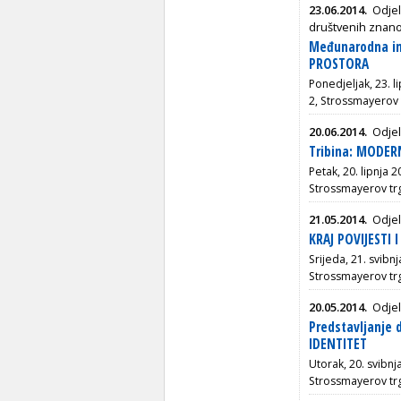
23.06.2014.
Odjel
društvenih znanos
Međunarodna in
PROSTORA
Ponedjeljak, 23. l
2, Strossmayerov 
20.06.2014.
Odjel
Tribina: MODER
Petak, 20. lipnja 
Strossmayerov tr
21.05.2014.
Odjel
KRAJ POVIJESTI I
Srijeda, 21. svibn
Strossmayerov tr
20.05.2014.
Odjel
Predstavljanje 
IDENTITET
Utorak, 20. svibnj
Strossmayerov tr