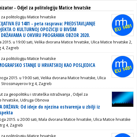
nizator - Odjel za politologiju Matice hrvatske
 za politologiju Matice hrvatske
ICIJATIVA EU 1481 - peta rasprava: PREDSTAVLJANJE
EKTA O KULTURNOJ OPOZICIJI U BIVŠIM
M DRŽAVAMA U OKVIRU PROGRAMA OBZOR 2020.
a 2015. u 19:00 sati, Velika dvorana Matice hrvatske, Ulica Matice hrvatske 2,
g 4, Zagreb
 za politologiju Matice hrvatske
EMOGRAFSKO STANJE U HRVATSKOJ KAO POSLJEDICA
noga 2015. u 19:00 sati, Velika dvorana Matice hrvatske, Ulica
, Strossmayerov trg 4, Zagreb
tut za geopolitiku i strateška istraživanja , Odjel za
ice hrvatske, Udruga Obnova
 DRŽAVA: Od ideje do njezina ostvarenja u zbilji iz
aspekta
oga 2015. u 20:00 sati, Mala dvorana Matice hrvatske, Ulica Matice hrvatske
trg 4, Zagreb
 za politologiju Matice hrvatske