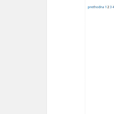
prethodna
1
2
3