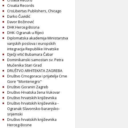
Croatia Record
Croatia Records
CroLibertas Publishers, Chicago
Darko Čuvidić
Davor Božinović
DHK Herceg-Bosna
DHK- Ogranak u Rijeci
Diplomatska akademija Ministarstva
vanjskih poslova i europskih
integracija Republike Hrvatske
Dječji vrtić Bubamara Čabar
Dominikanski samostan sv. Petra
Mučenika Stari Grad
DRUŠTVO ARHITEKATA ZAGREBA
Društvo Crnogoraca i prijatelja Crne
Gore "Montenegro"
Društvo Goranin Zagreb
Društvo Hrvatska žena Vukovar
Društvo hrvatskih književnika
Društvo hrvatskih književnika -
Ogranak Slavonsko-baranjsko-
srijemski
Društvo hrvatskih književnika
Herceg-Bosne