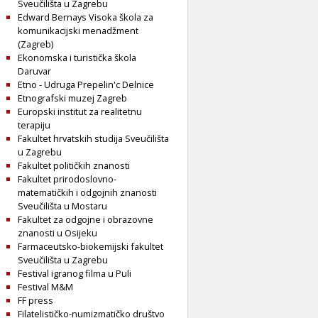
Sveučilišta u Zagrebu
Edward Bernays Visoka škola za
komunikacijski menadžment
(Zagreb)
Ekonomska i turistička škola
Daruvar
Etno - Udruga Prepelin'c Delnice
Etnografski muzej Zagreb
Europski institut za realitetnu
terapiju
Fakultet hrvatskih studija Sveučilišta
u Zagrebu
Fakultet političkih znanosti
Fakultet prirodoslovno-
matematičkih i odgojnih znanosti
Sveučilišta u Mostaru
Fakultet za odgojne i obrazovne
znanosti u Osijeku
Farmaceutsko-biokemijski fakultet
Sveučilišta u Zagrebu
Festival igranog filma u Puli
Festival M&M
FF press
Filatelističko-numizmatičko društvo