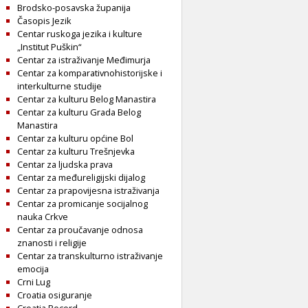
Brodsko-posavska županija
Časopis Jezik
Centar ruskoga jezika i kulture
„Institut Puškin“
Centar za istraživanje Međimurja
Centar za komparativnohistorijske i
interkulturne studije
Centar za kulturu Belog Manastira
Centar za kulturu Grada Belog
Manastira
Centar za kulturu općine Bol
Centar za kulturu Trešnjevka
Centar za ljudska prava
Centar za međureligijski dijalog
Centar za prapovijesna istraživanja
Centar za promicanje socijalnog
nauka Crkve
Centar za proučavanje odnosa
znanosti i religije
Centar za transkulturno istraživanje
emocija
Crni Lug
Croatia osiguranje