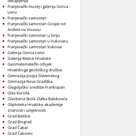
otkupljenja
Franjevački muzej i galerija Gorica -
Livno
Franjevački samostan
Franjevački samostan Gospe od
Anđela na Visovcu
Franjevački samostan u Sinju
Franjevački samostan u Vukovaru
Franjevački samostan Vukovar
Galerija Gorica Livno
Galerija Matice hrvatske
Geomatematečki odsjek
Hrvatskoga geološkog društva
Gimnazija Josipa Slavenskog
Gimnazija Nova Gradiška
Glagoljaško središte Frankopan
Glas Koncila
Glazbena škola Zlatka Balokovića
Gliptoteka Hrvatske akademije
znanosti i umjetnosti
Grad Belišće
Grad Biograd
Grad Čabar
Grad Čakovec