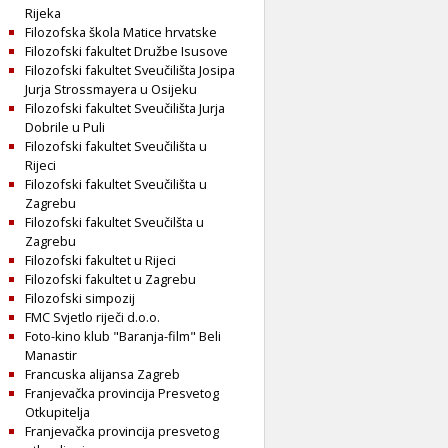
Rijeka
Filozofska škola Matice hrvatske
Filozofski fakultet Družbe Isusove
Filozofski fakultet Sveučilišta Josipa
Jurja Strossmayera u Osijeku
Filozofski fakultet Sveučilišta Jurja
Dobrile u Puli
Filozofski fakultet Sveučilišta u
Rijeci
Filozofski fakultet Sveučilišta u
Zagrebu
Filozofski fakultet Sveučilšta u
Zagrebu
Filozofski fakultet u Rijeci
Filozofski fakultet u Zagrebu
Filozofski simpozij
FMC Svjetlo riječi d.o.o.
Foto-kino klub "Baranja-film" Beli
Manastir
Francuska alijansa Zagreb
Franjevačka provincija Presvetog
Otkupitelja
Franjevačka provincija presvetog