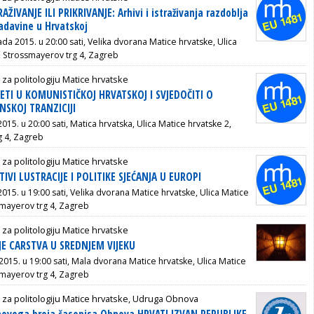
RAŽIVANJE ILI PRIKRIVANJE: Arhivi i istraživanja razdoblja
adavine u Hrvatskoj
pada 2015. u 20:00 sati, Velika dvorana Matice hrvatske, Ulica
, Strossmayerov trg 4, Zagreb
 za politologiju Matice hrvatske
VJETI U KOMUNISTIČKOJ HRVATSKOJ I SVJEDOČITI O
SKOJ TRANZICIJI
2015. u 20:00 sati, Matica hrvatska, Ulica Matice hrvatske 2,
g 4, Zagreb
 za politologiju Matice hrvatske
TIVI LUSTRACIJE I POLITIKE SJEĆANJA U EUROPI
 2015. u 19:00 sati, Velika dvorana Matice hrvatske, Ulica Matice
smayerov trg 4, Zagreb
 za politologiju Matice hrvatske
JE CARSTVA U SREDNJEM VIJEKU
a 2015. u 19:00 sati, Mala dvorana Matice hrvatske, Ulica Matice
smayerov trg 4, Zagreb
 za politologiju Matice hrvatske, Udruga Obnova