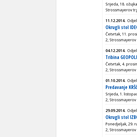
Srijeda, 18. ožujk
Strossmayerov tr
11.12.2014.
Odjel
Okrugli stol I
Četvrtak, 11. pros
2, Strossmayerov 
04.12.2014.
Odjel
Tribina GEOPOL
Četvrtak, 4. prosi
2, Strossmayerov 
01.10.2014.
Odjel
Predavanje KRŠ
Srijeda, 1. listop
2, Strossmayerov 
29.09.2014.
Odjel
Okrugli stol I
Ponedjeljak, 29. r
2, Strossmayerov 