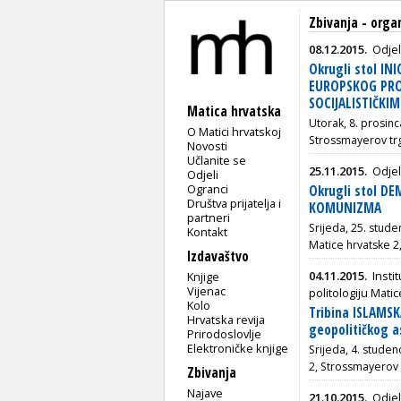
Zbivanja - orga
08.12.2015.
Odjel
Okrugli stol IN
EUROPSKOG PROJ
SOCIJALISTIČKI
Matica hrvatska
Utorak, 8. prosinc
O Matici hrvatskoj
Strossmayerov tr
Novosti
Učlanite se
25.11.2015.
Odjel
Odjeli
Ogranci
Okrugli stol D
Društva prijatelja i
KOMUNIZMA
partneri
Srijeda, 25. stude
Kontakt
Matice hrvatske 2
Izdavaštvo
04.11.2015.
Insti
Knjige
Vijenac
politologiju Mat
Kolo
Tribina ISLAMSKA
Hrvatska revija
geopolitičkog 
Prirodoslovlje
Elektroničke knjige
Srijeda, 4. studen
2, Strossmayerov 
Zbivanja
Najave
21.10.2015.
Odjel