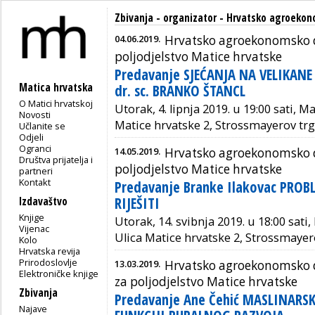
Zbivanja - organizator - Hrvatsko agroeko
04.06.2019.
Hrvatsko agroekonomsko d
poljodjelstvo Matice hrvatske
Predavanje SJEĆANJA NA VELIKANE
Matica hrvatska
dr. sc. BRANKO ŠTANCL
O Matici hrvatskoj
Utorak, 4. lipnja 2019. u 19:00 sati, 
Novosti
Matice hrvatske 2, Strossmayerov trg
Učlanite se
Odjeli
Ogranci
14.05.2019.
Hrvatsko agroekonomsko d
Društva prijatelja i
poljodjelstvo Matice hrvatske
partneri
Kontakt
Predavanje Branke Ilakovac PRO
RIJEŠITI
Izdavaštvo
Knjige
Utorak, 14. svibnja 2019. u 18:00 sati
Vijenac
Ulica Matice hrvatske 2, Strossmayer
Kolo
Hrvatska revija
Prirodoslovlje
13.03.2019.
Hrvatsko agroekonomsko d
Elektroničke knjige
za poljodjelstvo Matice hrvatske
Zbivanja
Predavanje Ane Čehić MASLINARS
Najave