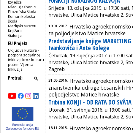
FUNKCIJI RURALNOG RAZVOJA
Izvješća
Mladi glazbenici
Srijeda, 13. ožujka 2019. u 17:30 sati
Filozofska škola
hrvatske, Ulica Matice hrvatske 2, S
Komunikološka
škola
Medijski susreti
19.01.2017.
Hrvatsko agroekonomsko d
Knjižara
za poljodjelstvo Matice hrvatske
Galerija
Predstavljanje knjige MARKETING
EU Projekt
Ivankovića i Ante Kolege
Uključiva kultura -
potpora socijalnoj
Četvrtak, 19. siječnja 2017. u 17:00 s
inkluziji kroz kulturu
hrvatske, Ulica Matice hrvatske 2, St
putem Vijenca
Zagreb
Inkluzija
31.05.2016.
Hrvatsko agroekonomsko d
znanstvenika udruge bosanskih Hrva
poljodjelstvo Matice hrvatske
Tribina KONJI - OD RATA DO SVÂTA
Utorak, 31. svibnja 2016. u 19:00 sati
hrvatske, Ulica Matice hrvatske 2, S
18.11.2015.
Hrvatsko agroekonomsko d