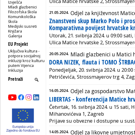
Ulica Matice hrvatske 2, Strossmayer
Izvješća
Mladi glazbenici
Filozofska škola
21.05.2024.
Odjel za književnost Matic
Komunikološka
Znanstveni skup Marko Polo i prost
škola
Medijski susreti
Komparativna povijest hrvatske kn
Knjižara
Utorak, 21. svibnja 2024. u 09:00 sati
Galerija
Ulica Matice hrvatske 2, Strossmayer
EU Projekt
Uključiva kultura -
20.05.2024.
Mladi glazbenici u Matici 
potpora socijalnoj
inkluziji kroz kulturu
DORA NIZEK, flauta i TOMO ŠTRBA
putem Vijenca
Ponedjeljak, 20. svibnja 2024. u 20:00
Inkluzija
Petričevića, Strossmayerov trg 4, Za
16.05.2024.
Odjel za gospodarstvo Mat
LIBERTAS - konferencija Matice hr
Četvrtak, 16. svibnja 2024. u 15 sati, 
Mihanovićeva 1, Zagreb
Prijave su obvezne i dostupne u sus
14.05.2024.
Odjel za likovne umjetnos