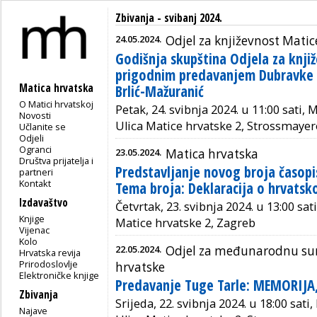
Zbivanja - svibanj 2024.
24.05.2024.
Odjel za književnost Matic
Godišnja skupština Odjela za knji
prigodnim predavanjem Dubravke T
Matica hrvatska
Brlić-Mažuranić
O Matici hrvatskoj
Petak, 24. svibnja 2024. u 11:00 sati,
Novosti
Ulica Matice hrvatske 2, Strossmayer
Učlanite se
Odjeli
Ogranci
23.05.2024.
Matica hrvatska
Društva prijatelja i
Predstavljanje novog broja časopis
partneri
Kontakt
Tema broja: Deklaracija o hrvats
Izdavaštvo
Četvrtak, 23. svibnja 2024. u 13:00 sat
Knjige
Matice hrvatske 2, Zagreb
Vijenac
Kolo
22.05.2024.
Odjel za međunarodnu sura
Hrvatska revija
Prirodoslovlje
hrvatske
Elektroničke knjige
Predavanje Tuge Tarle: MEMORIJA
Zbivanja
Srijeda, 22. svibnja 2024. u 18:00 sat
Najave