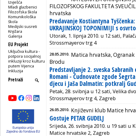
Izvješća
FILOZOFSKOG FAKULTETA SVEUČILI
Mladi glazbenici
Filozofska škola
hrvatska
Komunikološka
Predavanje Kostiantyna Tyščenka
škola
Medijski susreti
UKRAJINSKOJ TOPONIMIJI s osvrto
Knjižara
Utorak, 1. lipnja 2010. u 12 sati, Pal
Galerija
Strossmayerov trg 4
EU Projekt
Uključiva kultura -
28.05.2010.
Matica hrvatska, Ogranak
potpora socijalnoj
inkluziji kroz kulturu
Brodu
putem Vijenca
Predstavljanje 2. sveska Sabranih 
Inkluzija
Romani - Čudnovate zgode Šegrta H
djecu i Jaša Dalmatin: potkralj Gu
Petak, 28. svibnja u 12 sati, Velika d
Strossmayerov trg 4, Zagreb
26.05.2010.
Književni klub Matice hrv
Gostuje PETAR GUDELJ
Srijeda, 26. svibnja 2010. u 19 sati u 
Matice hrvatske 2, Zagreb