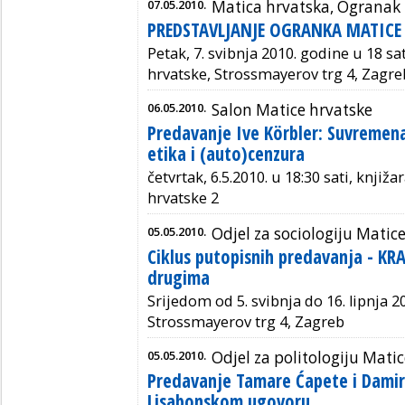
07.05.2010.
Matica hrvatska, Ogranak
PREDSTAVLJANJE OGRANKA MATICE
Petak, 7. svibnja 2010. godine u 18 sa
hrvatske, Strossmayerov trg 4, Zagre
06.05.2010.
Salon Matice hrvatske
Predavanje Ive Körbler: Suvremena
etika i (auto)cenzura
četvrtak, 6.5.2010. u 18:30 sati, knjiž
hrvatske 2
05.05.2010.
Odjel za sociologiju Matic
Ciklus putopisnih predavanja - KRAJ
drugima
Srijedom od 5. svibnja do 16. lipnja 2
Strossmayerov trg 4, Zagreb
05.05.2010.
Odjel za politologiju Mati
Predavanje Tamare Ćapete i Damira
Lisabonskom ugovoru