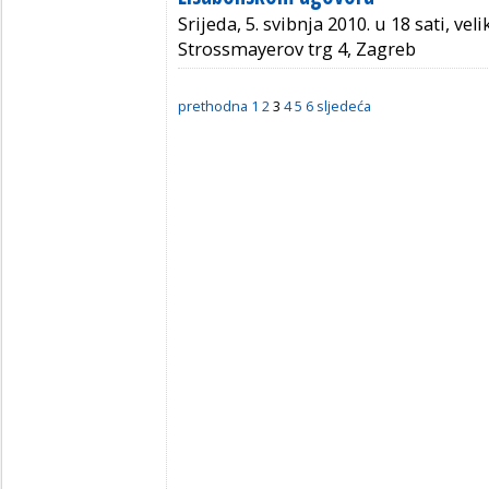
Srijeda, 5. svibnja 2010. u 18 sati, ve
Strossmayerov trg 4, Zagreb
prethodna
1
2
3
4
5
6
sljedeća