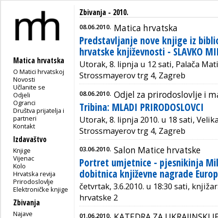
Zbivanja - 2010.
08.06.2010.
Matica hrvatska
Predstavljanje nove knjige iz bibl
hrvatske književnosti - SLAVKO MI
Matica hrvatska
Utorak, 8. lipnja u 12 sati, Palača Mat
O Matici hrvatskoj
Strossmayerov trg 4, Zagreb
Novosti
Učlanite se
08.06.2010.
Odjel za prirodoslovlje i
Odjeli
Ogranci
Tribina: MLADI PRIRODOSLOVCI
Društva prijatelja i
partneri
Utorak, 8. lipnja 2010. u 18 sati, Vel
Kontakt
Strossmayerov trg 4, Zagreb
Izdavaštvo
03.06.2010.
Salon Matice hrvatske
Knjige
Vijenac
Portret umjetnice - pjesnikinja Mil
Kolo
dobitnica književne nagrade Europ
Hrvatska revija
Prirodoslovlje
četvrtak, 3.6.2010. u 18:30 sati, knjiž
Elektroničke knjige
hrvatske 2
Zbivanja
Najave
01.06.2010.
KATEDRA ZA UKRAJINSKI J