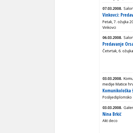
07.03.2008.
Salon
Vinkovci: Pred
Petak, 7. ožujka 2
Vinkovci
06.03.2008.
Salon
Predavanje Orsa
Četvrtak, 6. ožujk
03.03.2008.
Komun
medije Matice hr
Komunikološka š
Poslijediplomsko 
03.03.2008.
Galer
Nina Brkić
Akt deco