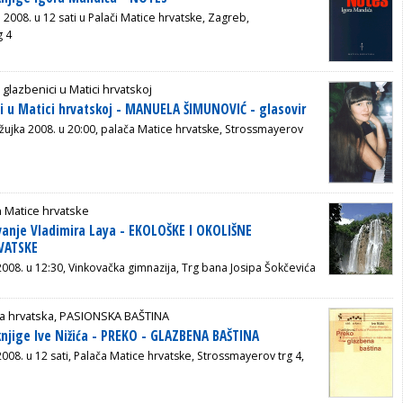
a 2008. u 12 sati u Palači Matice hrvatske, Zagreb,
g 4
 glazbenici u Matici hrvatskoj
i u Matici hrvatskoj - MANUELA ŠIMUNOVIĆ - glasovir
ožujka 2008. u 20:00, palača Matice hrvatske, Strossmayerov
 Matice hrvatske
vanje Vladimira Laya - EKOLOŠKE I OKOLIŠNE
VATSKE
2008. u 12:30, Vinkovačka gimnazija, Trg bana Josipa Šokčevića
ca hrvatska, PASIONSKA BAŠTINA
knjige Ive Nižića - PREKO - GLAZBENA BAŠTINA
2008. u 12 sati, Palača Matice hrvatske, Strossmayerov trg 4,