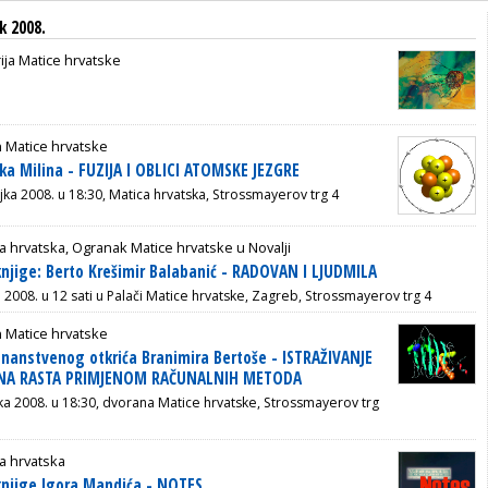
k 2008.
ija Matice hrvatske
 Matice hrvatske
a Milina - FUZIJA I OBLICI ATOMSKE JEZGRE
ujka 2008. u 18:30, Matica hrvatska, Strossmayerov trg 4
a hrvatska, Ogranak Matice hrvatske u Novalji
knjige: Berto Krešimir Balabanić - RADOVAN I LJUDMILA
a 2008. u 12 sati u Palači Matice hrvatske, Zagreb, Strossmayerov trg 4
 Matice hrvatske
znanstvenog otkrića Branimira Bertoše - ISTRAŽIVANJE
NA RASTA PRIMJENOM RAČUNALNIH METODA
jka 2008. u 18:30, dvorana Matice hrvatske, Strossmayerov trg
a hrvatska
knjige Igora Mandića - NOTES