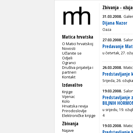
Zbivanja - ožuja
31.03.2008.
Galer
Dijana Nazor
Oaza
Matica hrvatska
27.03.2008.
Salon
O Matici hrvatskoj
Predavanje Matk
Novosti
Učlanite se
u četvrtak, 27. ož
Odjeli
Ogranci
Društva prijatelja i
26.03.2008.
Matic
partneri
Predstavljanje 
Kontakt
Srijeda, 26. ožujk
Izdavaštvo
19.03.2008.
Salon
Knjige
Vijenac
Predstavljanje 
Kolo
BILJNIH HORMO
Hrvatska revija
u srijedu, 19. ožu
Prirodoslovlje
Elektroničke knjige
4
Zbivanja
19.03.2008.
Matic
Najave
Predstavljanje 