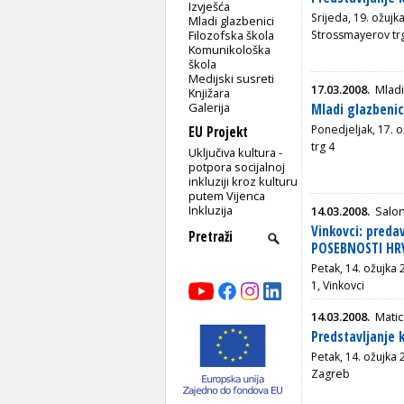
Izvješća
Srijeda, 19. ožujk
Mladi glazbenici
Filozofska škola
Strossmayerov tr
Komunikološka
škola
Medijski susreti
17.03.2008.
Mladi
Knjižara
Galerija
Mladi glazbenic
Ponedjeljak, 17. 
EU Projekt
trg 4
Uključiva kultura -
potpora socijalnoj
inkluziji kroz kulturu
putem Vijenca
Inkluzija
14.03.2008.
Salon
Vinkovci: preda
POSEBNOSTI HR
Petak, 14. ožujka 
1, Vinkovci
14.03.2008.
Mati
Predstavljanje 
Petak, 14. ožujka 
Zagreb