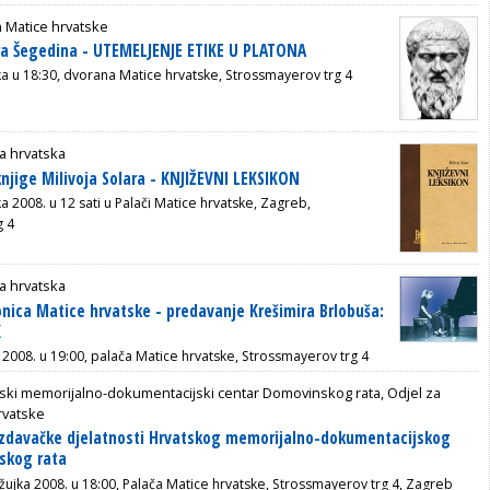
 Matice hrvatske
ra Šegedina - UTEMELJENJE ETIKE U PLATONA
jka u 18:30, dvorana Matice hrvatske, Strossmayerov trg 4
a hrvatska
knjige Milivoja Solara - KNJIŽEVNI LEKSIKON
ka 2008. u 12 sati u Palači Matice hrvatske, Zagreb,
g 4
a hrvatska
nica Matice hrvatske - predavanje Krešimira Brlobuša:
K
 2008. u 19:00, palača Matice hrvatske, Strossmayerov trg 4
ski memorijalno-dokumentacijski centar Domovinskog rata, Odjel za
rvatske
izdavačke djelatnosti Hrvatskog memorijalno-dokumentacijskog
skog rata
ožujka 2008. u 18:00, Palača Matice hrvatske, Strossmayerov trg 4, Zagreb