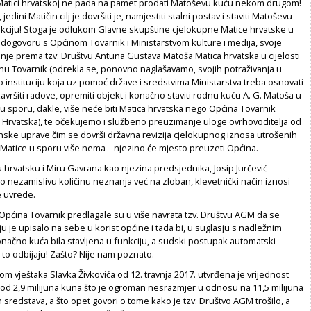
 Matici hrvatskoj ne pada na pamet prodati Matoševu kuću nekom drugom!
edini Matičin cilj je dovršiti je, namjestiti stalni postav i staviti Matoševu
kciju! Stoga je odlukom Glavne skupštine cjelokupne Matice hrvatske u
 dogovoru s Općinom Tovarnik i Ministarstvom kulture i medija, svoje
nje prema tzv. Društvu Antuna Gustava Matoša Matica hrvatska u cijelosti
inu Tovarnik (odrekla se, ponovno naglašavamo, svojih potraživanja u
o instituciju koja uz pomoć države i sredstvima Ministarstva treba osnovati
avršiti radove, opremiti objekt i konačno staviti rodnu kuću A. G. Matoša u
 u sporu, dakle, više neće biti Matica hrvatska nego Općina Tovarnik
a Hrvatska), te očekujemo i službeno preuzimanje uloge ovrhovoditelja od
nske uprave čim se dovrši državna revizija cjelokupnog iznosa utrošenih
 Matice u sporu više nema – njezino će mjesto preuzeti Općina.
u hrvatsku i Miru Gavrana kao njezina predsjednika, Josip Jurčević
nezamislivu količinu neznanja već na zloban, klevetnički način iznosi
 uvrede.
 Općina Tovarnik predlagale su u više navrata tzv. Društvu AGM da se
 je upisalo na sebe u korist općine i tada bi, u suglasju s nadležnim
načno kuća bila stavljena u funkciju, a sudski postupak automatski
 to odbijaju! Zašto? Nije nam poznato.
 vještaka Slavka Živkovića od 12. travnja 2017. utvrđena je vrijednost
od 2,9 milijuna kuna što je ogroman nesrazmjer u odnosu na 11,5 milijuna
 sredstava, a što opet govori o tome kako je tzv. Društvo AGM trošilo, a