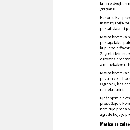
krajnje dvojben n
građana!
Nakon takve pravn
institucija više 
postali vlasnici 
Matica hrvatska 
postaju tako, pu
kupljene državnim
Zagreb i Ministars
ogromna sredstva 
a ne nekakve udr
Matica hrvatska 
pozajmice, a bud
Ogranku, bez cent
na nekretnini.
Rješenjem o ovrs
presuđuje u kori
namiruje prodajo
zgrade koja je pr
Matica se zala