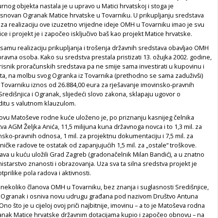
urnog objekta nastala je u upravo u Matici hrvatskoj i stoga je
snovan Ogranak Matice hrvatske u Tovarniku. U prikupljanju sredstava
a za realizaciju ove izuzetno vrijedne ideje OMH u Tovarniku imao je svu
ce i projekt je i započeo isključivo baš kao projekt Matice hrvatske.
e samu realizaciju prikupljanja i trošenja državnih sredstava obavljao OMH
ravna osoba. Kako su sredstva prestala pristizati 13. ožujka 2002. godine,
orisnik proračunskih sredstava pa ne smije sama investirati u kupovinu i
a, na molbu svog Ogranka iz Tovarnika (prethodno se sama zaduživši)
ovarniku iznos od 26.884,00 eura za rješavanje imovinsko-pravnih
redišnjica i Ogranak, slijedeći slovo zakona, sklapaju ugovor o
itu s valutnom klauzulom.
ovu Matoševe rodne kuće uloženo je, po priznanju kasnijeg čelnika
a AGM Željka Anića, 11,5 milijuna kuna državnoga novca i to 1,3 mil. za
nsko-pravnih odnosa, 1 mil. za projektnu dokumentaciju i 7,5 mil. za
ičke radove te ostatak od zapanjujućih 1,5 mil. za „ostale“ troškove.
ava u kuću uložili Grad Zagreb (gradonačelnik Milan Bandić), a u znatno
nistarstvo znanosti i obrazovanja. Uza sva ta silna sredstva projekt je
otprilike pola radova i aktivnosti.
koliko članova OMH u Tovarniku, bez znanja i suglasnosti Središnjice,
 Ogranak i osniva novu udrugu građana pod nazivom Društvo Antuna
o što je u cijeloj ovoj priči najbitnije, imovinu – a to je Matoševa rodna
ranak Matice hrvatske državnim dotacijama kupio i započeo obnovu – na