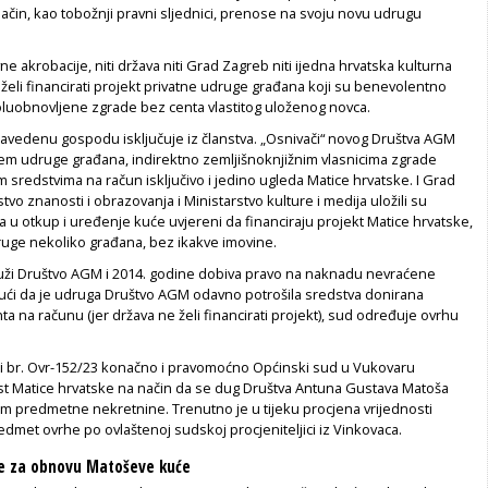
ačin, kao tobožnji pravni sljednici, prenose na svoju novu udrugu
e akrobacije, niti država niti Grad Zagreb niti ijedna hrvatska kulturna
ne želi financirati projekt privatne udruge građana koji su benevolentno
poluobnovljene zgrade bez centa vlastitog uloženog novca.
navedenu gospodu isključuje iz članstva. „Osnivači“ novog Društva AGM
tem udruge građana, indirektno zemljišnoknjižnim vlasnicima zgrade
 sredstvima na račun isključivo i jedino ugleda Matice hrvatske. I Grad
tvo znanosti i obrazovanja i Ministarstvo kulture i medija uložili su
u otkup i uređenje kuće uvjereni da financiraju projekt Matice hrvatske,
uge nekoliko građana, bez ikakve imovine.
tuži Društvo AGM i 2014. godine dobiva pravo na naknadu nevraćene
ući da je udruga Društvo AGM odavno potrošila sredstva donirana
a na računu (jer država ne želi financirati projekt), sud određuje ovrhu
i br. Ovr-152/23 konačno i pravomoćno Općinski sud u Vukovaru
st Matice hrvatske na način da se dug Društva Antuna Gustava Matoša
m predmetne nekretnine. Trenutno je u tijeku procjena vrijednosti
edmet ovrhe po ovlaštenoj sudskoj procjeniteljici iz Vinkovaca.
že za obnovu Matoševe kuće