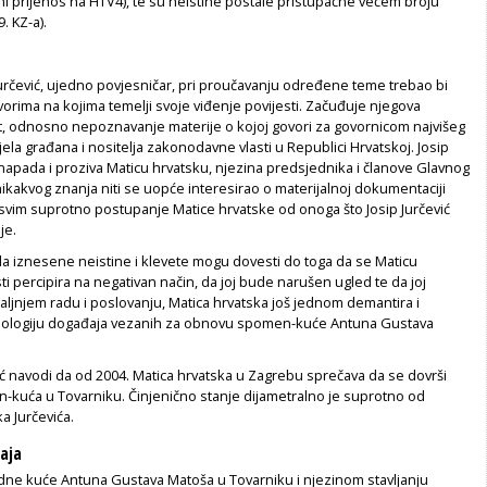
ni prijenos na HTV4), te su neistine postale pristupačne većem broju
9. KZ-a).
určević, ujedno povjesničar, pri proučavanju određene teme trebao bi
zvorima na kojima temelji svoje viđenje povijesti. Začuđuje njegova
, odnosno nepoznavanje materije o kojoj govori za govornicom najvišeg
jela građana i nositelja zakonodavne vlasti u Republici Hrvatskoj. Josip
napada i proziva Maticu hrvatsku, njezina predsjednika i članove Glavnog
kakvog znanja niti se uopće interesirao o materijalnoj dokumentaciji
svim suprotno postupanje Matice hrvatske od onoga što Josip Jurčević
uje.
da iznesene neistine i klevete mogu dovesti do toga da se Maticu
ti percipira na negativan način, da joj bude narušen ugled te da joj
aljnjem radu i poslovanju, Matica hrvatska još jednom demantira i
nologiju događaja vezanih za obnovu spomen-kuće Antuna Gustava
ć navodi da od 2004. Matica hrvatska u Zagrebu sprečava da se dovrši
kuća u Tovarniku. Činjenično stanje dijametralno je suprotno od
a Jurčevića.
čaja
odne kuće Antuna Gustava Matoša u Tovarniku i njezinom stavljanju