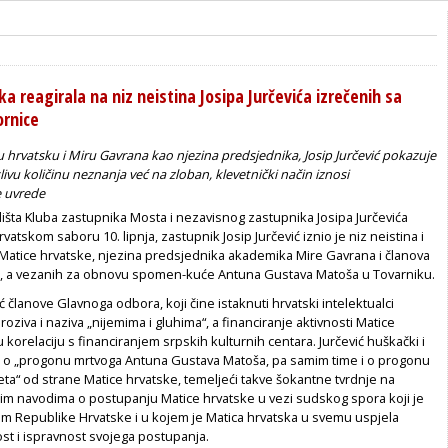
a reagirala na niz neistina Josipa Jurčevića izrečenih sa
rnice
u hrvatsku i Miru Gavrana kao njezina predsjednika, Josip Jurčević pokazuje
vu količinu neznanja već na zloban, klevetnički način iznosi
 uvrede
lišta Kluba zastupnika Mosta i nezavisnog zastupnika Josipa Jurčevića
vatskom saboru 10. lipnja, zastupnik Josip Jurčević iznio je niz neistina i
 Matice hrvatske, njezina predsjednika akademika Mire Gavrana i članova
, a vezanih za obnovu spomen-kuće Antuna Gustava Matoša u Tovarniku.
ć članove Glavnoga odbora, koji čine istaknuti hrvatski intelektualci
 proziva i naziva „nijemima i gluhima“, a financiranje aktivnosti Matice
 korelaciju s financiranjem srpskih kulturnih centara. Jurčević huškački i
ri o „progonu mrtvoga Antuna Gustava Matoša, pa samim time i o progonu
eta“ od strane Matice hrvatske, temeljeći takve šokantne tvrdnje na
tim navodima o postupanju Matice hrvatske u vezi sudskog spora koji je
 Republike Hrvatske i u kojem je Matica hrvatska u svemu uspjela
st i ispravnost svojega postupanja.