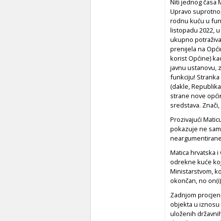
Niti jednog časa
Upravo suprotno, j
rodnu kuću u fun
listopadu 2022, u
ukupno potraživa
prenijela na Opć
korist Općine) ka
javnu ustanovu, z
funkciju! Stranka
(dakle, Republik
strane nove opći
sredstava. Znači,
Prozivajući Matic
pokazuje ne samo 
neargumentirane
Matica hrvatska i
odrekne kuće koju
Ministarstvom, ko
okončan, no on(i)
Zadnjom procjenom
objekta u
iznosu 
uloženih državnih