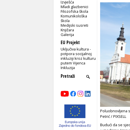
Izvješća
Mladi glazbenici
Filozofska škola
Komunikološka
škola
Medijski susreti
Knjižara
Galerija
EU Projekt
Uključiva kultura -
potpora socijalnoj
inkluziji kroz kulturu
putem Vijenca
Inkluzija
Poluobnovljena 
Petrić / PIXSELL
Budući da se sje