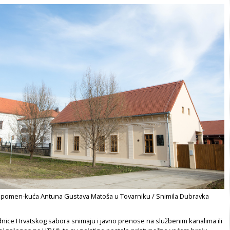
spomen-kuća Antuna Gustava Matoša u Tovarniku / Snimila Dubravka
dnice Hrvatskog sabora snimaju i javno prenose na službenim kanalima ili