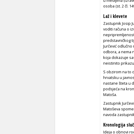
u medijima (izrav
osoba (st. 2 čl. 14
Laž i klevete
Zastupnik Josip J
voditi računa o i
nepripremljenost
predstavničkog ti
Jurčević odlučno 
odbora, a nema ni
koja dokazuje sa
neistinito prikaz
S obzirom na to 
hrvatsku u javnos
nastane šteta u d
podsjeća na kro
Matoša.
Zastupnik Jurčevi
Matoševa spomen-
navoda zastupnik
Kronologija slu
Ideja o obnovi r