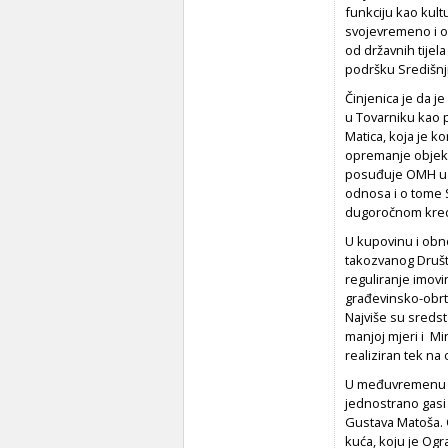
funkciju kao kult
svojevremeno i o
od državnih tijel
podršku Središnji
Činjenica je da j
u Tovarniku kao p
Matica, koja je k
opremanje objekt
posuđuje OMH u T
odnosa i o tome S
dugoročnom kred
U kupovinu i obn
takozvanog Društv
reguliranje imovi
građevinsko-obrtn
Najviše su sredst
manjoj mjeri i Mi
realiziran tek na 
U međuvremenu ne
jednostrano gasi
Gustava Matoša. On
kuća, koju je Og