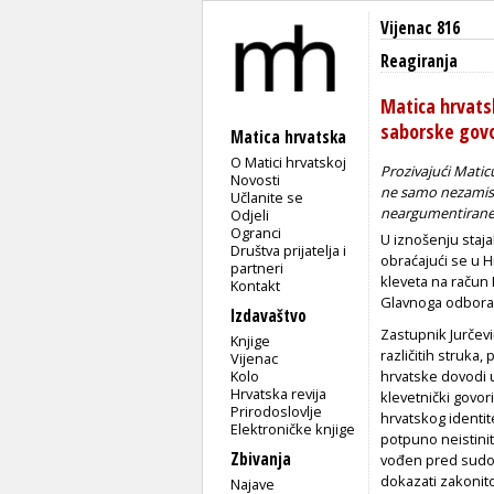
Vijenac 816
Reagiranja
Matica hrvatsk
saborske govo
Matica hrvatska
O Matici hrvatskoj
Prozivajući Matic
Novosti
ne samo nezamisli
Učlanite se
neargumentirane
Odjeli
Ogranci
U iznošenju staja
Društva prijatelja i
obraćajući se u Hr
partneri
kleveta na račun
Kontakt
Glavnoga odbora
Izdavaštvo
Zastupnik Jurčevi
Knjige
različitih struka,
Vijenac
Kolo
hrvatske dovodi u
Hrvatska revija
klevetnički govo
Prirodoslovlje
hrvatskog identit
Elektroničke knjige
potpuno neistini
Zbivanja
vođen pred sudom
dokazati zakonito
Najave