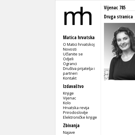
Vijenac 785
Druga stranica
Matica hrvatska
O Matici hrvatskoj
Novosti
Učlanite se
Odjeli
Ogranci
Društva prijatelja i
partneri
Kontakt
Izdavaštvo
Knjige
Vijenac
Kolo
Hrvatska revija
Prirodoslovlje
Elektroničke knjige
Zbivanja
Najave