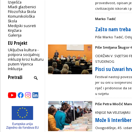
Izvješća
provedivost, opisan je 
Mladi glazbenici
civilizacijski iskorak 
Filozofska škola
Komunikološka
Marko Tadić
škola
Medijski susreti
Zašto nam treba 
Knjižara
Galerija
Piše Marko Tadić, Odsje
EU Projekt
Piše Smiljana Škugor-
Uključiva kultura -
potpora socijalnoj
ODRŽAN V. SVJETSKI F
inkluziji kroz kulturu
STUDENOG
putem Vijenca
Pisci su čuvari h
Inkluzija
Festival nastoji povez
jer su oni u svojevrsno
riječ i pridonose da se
u svijetu
Piše Petra Miočić Man
KNJIGE NA VELESAJMU:
Može li Interliber
Ovogodišnje, 45. izda