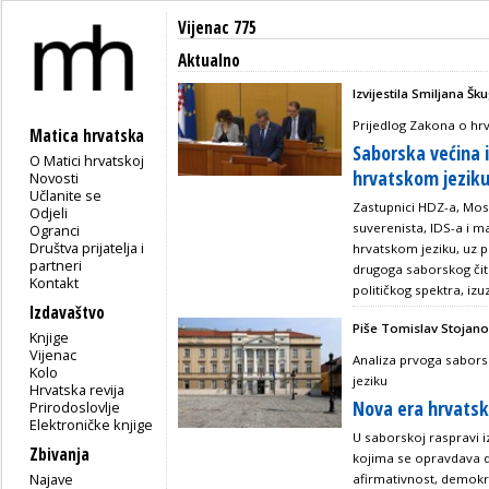
Vijenac 775
Aktualno
Izvijestila Smiljana Š
Prijedlog Zakona o hr
Matica hrvatska
Saborska većina 
O Matici hrvatskoj
hrvatskom jezik
Novosti
Učlanite se
Zastupnici HDZ-a, Mos
Odjeli
suverenista, IDS-a i 
Ogranci
Društva prijatelja i
hrvatskom jeziku, uz p
partneri
drugoga saborskog čita
Kontakt
političkog spektra, iz
Izdavaštvo
Piše Tomislav Stojan
Knjige
Vijenac
Analiza prvoga sabors
Kolo
jeziku
Hrvatska revija
Nova era hrvatske
Prirodoslovlje
Elektroničke knjige
U saborskoj raspravi 
Zbivanja
kojima se opravdava d
Najave
afirmativnost, demokra