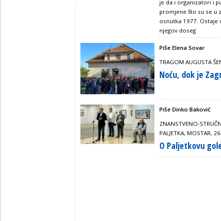
je da i organizatori i
promjene što su se u 
osnutka 1977. Ostaje d
njegov doseg
Piše Elena Sovar
TRAGOM AUGUSTA ŠEN
Noću, dok je Zag
Piše Dinko Baković
ZNANSTVENO-STRUČNI
PALJETKA, MOSTAR, 2
O Paljetkovu go