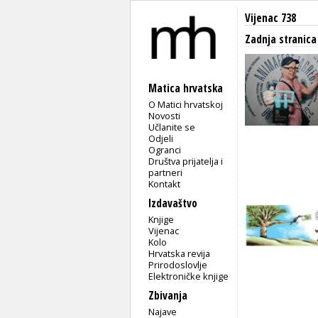
Vijenac 738
Zadnja stranica
Matica hrvatska
O Matici hrvatskoj
Novosti
Učlanite se
Odjeli
Ogranci
Društva prijatelja i
partneri
Kontakt
Izdavaštvo
Knjige
Vijenac
Kolo
Hrvatska revija
Prirodoslovlje
Elektroničke knjige
Zbivanja
Najave