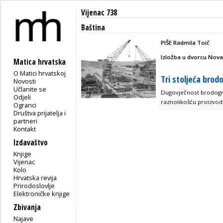
Vijenac 738
Baština
PIŠE Radmila Toić
Izložba u dvorcu Nova
Matica hrvatska
O Matici hrvatskoj
Tri stoljeća brodo
Novosti
Učlanite se
Dugovječnost brodogra
Odjeli
raznolikošću proizvodn
Ogranci
Društva prijatelja i
partneri
Kontakt
Izdavaštvo
Knjige
Vijenac
Kolo
Hrvatska revija
Prirodoslovlje
Elektroničke knjige
Zbivanja
Najave