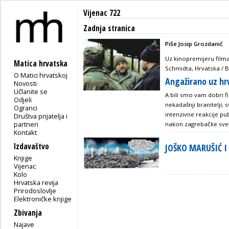
Vijenac 722
Zadnja stranica
Piše Josip Grozdanić
Uz kinopremijeru film
Matica hrvatska
Schmidta, Hrvatska / B
O Matici hrvatskoj
Angažirano uz hr
Novosti
Učlanite se
A bili smo vam dobri fi
Odjeli
nekadašnji branitelji,
Ogranci
intenzivne reakcije pu
Društva prijatelja i
partneri
nakon zagrebačke sve
Kontakt
Izdavaštvo
JOŠKO MARUŠIĆ I
Knjige
Vijenac
Kolo
Hrvatska revija
Prirodoslovlje
Elektroničke knjige
Zbivanja
Najave