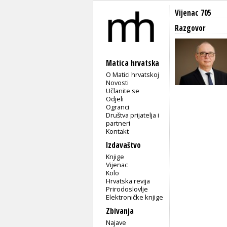
Vijenac 705
Razgovor
Matica hrvatska
O Matici hrvatskoj
Novosti
Učlanite se
Odjeli
Ogranci
Društva prijatelja i
partneri
Kontakt
Izdavaštvo
Knjige
Vijenac
Kolo
Hrvatska revija
Prirodoslovlje
Elektroničke knjige
Zbivanja
Najave