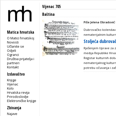
Vijenac 705
Baština
Piše Jelena Obradović
Dubrovačko kolendava
Matica hrvatska
nematerijalnim kultu
O Matici hrvatskoj
Stoljeća dubrova
Novosti
Učlanite se
Rješenjem Uprave za za
Odjeli
medija Republike Hrva
Ogranci
Registar kulturnih dob
Društva prijatelja i
partneri
nematerijalnog kulturn
Kontakt
potrebu očuvanja i zašt
Izdavaštvo
Knjige
Vijenac
Kolo
Hrvatska revija
Prirodoslovlje
Elektroničke knjige
Zbivanja
Najave