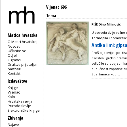
Vijenac 696
Tema
PIŠE Dino Milinović
U povodu dvije važne o
Matica hrvatska
Termopila i pomorske
O Matici hrvatskoj
Antika i mi: gipsa
Novosti
Učlanite se
Prošlo je dvije i pol t
Odjeli
Carstva i grčkih državi
Ogranci
odlučile su pobjednika
Društva prijatelja i
partneri
budućnost zapadne civi
Kontakt
Spartanaca kod ...
Izdavaštvo
Knjige
Vijenac
Kolo
Hrvatska revija
Prirodoslovlje
Elektroničke knjige
Zbivanja
Najave