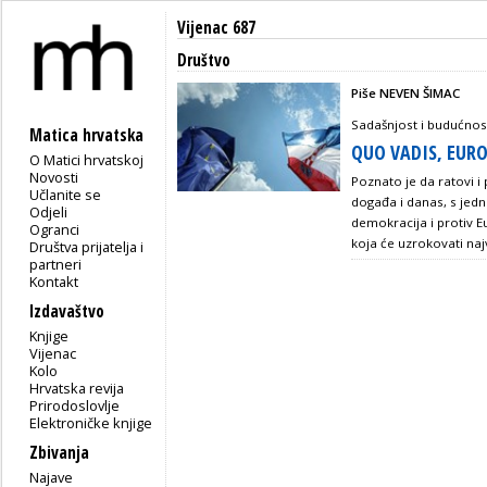
Vijenac 687
Društvo
Piše NEVEN ŠIMAC
Sadašnjost i budućnos
Matica hrvatska
QUO VADIS, EUR
O Matici hrvatskoj
Novosti
Poznato je da ratovi i 
Učlanite se
događa i danas, s jedn
Odjeli
demokracija i protiv 
Ogranci
koja će uzrokovati naj
Društva prijatelja i
partneri
Kontakt
Izdavaštvo
Knjige
Vijenac
Kolo
Hrvatska revija
Prirodoslovlje
Elektroničke knjige
Zbivanja
Najave