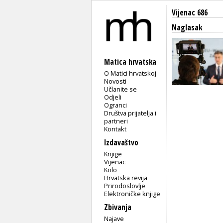
Vijenac 686
Naglasak
Matica hrvatska
O Matici hrvatskoj
Novosti
Učlanite se
Odjeli
Ogranci
Društva prijatelja i
partneri
Kontakt
Izdavaštvo
Knjige
Vijenac
Kolo
Hrvatska revija
Prirodoslovlje
Elektroničke knjige
Zbivanja
Najave