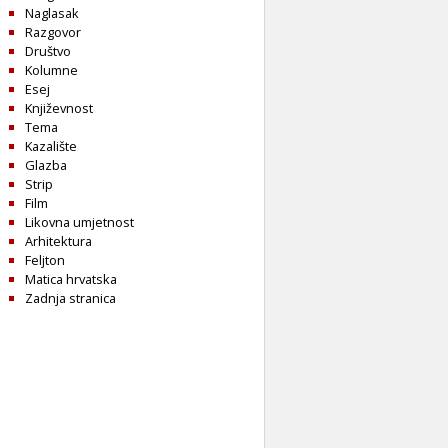
Naglasak
Razgovor
Društvo
Kolumne
Esej
Književnost
Tema
Kazalište
Glazba
Strip
Film
Likovna umjetnost
Arhitektura
Feljton
Matica hrvatska
Zadnja stranica