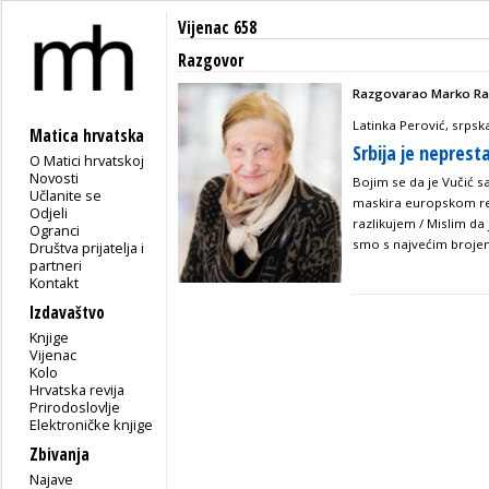
Vijenac 658
Razgovor
Razgovarao Marko Ra
Latinka Perović, srpska
Matica hrvatska
Srbija je neprest
O Matici hrvatskoj
Novosti
Bojim se da je Vučić s
Učlanite se
maskira europskom ret
Odjeli
razlikujem / Mislim da 
Ogranci
smo s najvećim brojem
Društva prijatelja i
partneri
Kontakt
Izdavaštvo
Knjige
Vijenac
Kolo
Hrvatska revija
Prirodoslovlje
Elektroničke knjige
Zbivanja
Najave