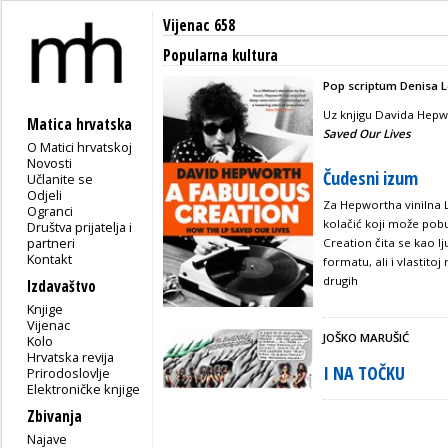
Vijenac 658
Popularna kultura
Pop scriptum Denisa 
Uz knjigu Davida Hep
Matica hrvatska
Saved Our Lives
O Matici hrvatskoj
Novosti
Čudesni izum
Učlanite se
Odjeli
Za Hepwortha vinilna 
Ogranci
kolačić koji može pob
Društva prijatelja i
partneri
Creation čita se kao 
Kontakt
formatu, ali i vlastitoj
drugih
Izdavaštvo
Knjige
Vijenac
JOŠKO MARUŠIĆ
Kolo
Hrvatska revija
I NA TOČKU
Prirodoslovlje
Elektroničke knjige
Zbivanja
Najave