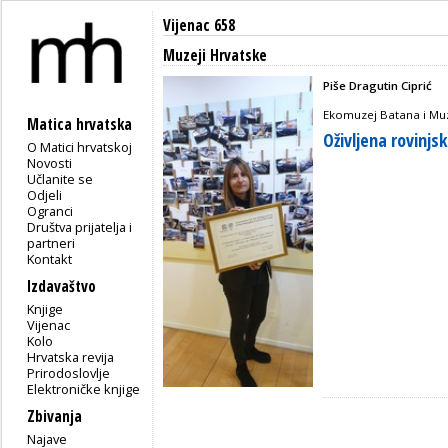
Vijenac 658
Muzeji Hrvatske
Piše Dragutin Ciprić
Ekomuzej Batana i Muz
Matica hrvatska
Oživljena rovinjs
O Matici hrvatskoj
Novosti
Učlanite se
Odjeli
Ogranci
Društva prijatelja i
partneri
Kontakt
Izdavaštvo
Knjige
Vijenac
Kolo
Hrvatska revija
Prirodoslovlje
Elektroničke knjige
Zbivanja
Najave