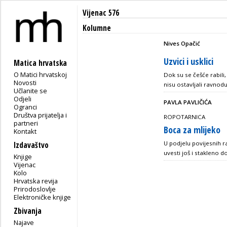
Vijenac 576
Kolumne
Nives Opačić
Uzvici i usklici
Matica hrvatska
O Matici hrvatskoj
Dok su se češće rabili,
Novosti
nisu ostavljali ravnod
Učlanite se
Odjeli
PAVLA PAVLIČIĆA
Ogranci
Društva prijatelja i
ROPOTARNICA
partneri
Boca za mlijeko
Kontakt
U podjelu povijesnih r
Izdavaštvo
uvesti još i stakleno d
Knjige
Vijenac
Kolo
Hrvatska revija
Prirodoslovlje
Elektroničke knjige
Zbivanja
Najave