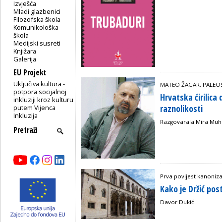
Izvješća
Mladi glazbenici
Filozofska škola
Komunikološka
škola
Medijski susreti
Knjižara
Galerija
EU Projekt
Uključiva kultura -
MATEO ŽAGAR, PALEOS
potpora socijalnoj
Hrvatska ćirilica
inkluziji kroz kulturu
raznolikosti
putem Vijenca
Inkluzija
Razgovarala Mira Mu
Prva povijest kanoniz
Kako je Držić pos
Davor Dukić