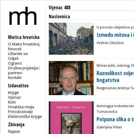
Vijenac 488
Naslovnica
U povodu obljetnice 
Između mitova i 
Matica hrvatska
Vedran Obućina
O Matici hrvatskoj
Novosti
Učlanite se
Odjeli
Ogranci
Mislav Ježić, indolog, fi
Društva prijatelja i
Raznolikost svije
partneri
Kontakt
bogatstva
Izdavaštvo
Razgovarao Andrija Tu
Knjige
Vijenac
Kolo
Antologija trubadursko
Hrvatska revija
Prirodoslovlje
Tomasovića
Elektroničke knjige
Potpuna slika o 
Zbivanja
Gabrijela Vidan
Najave