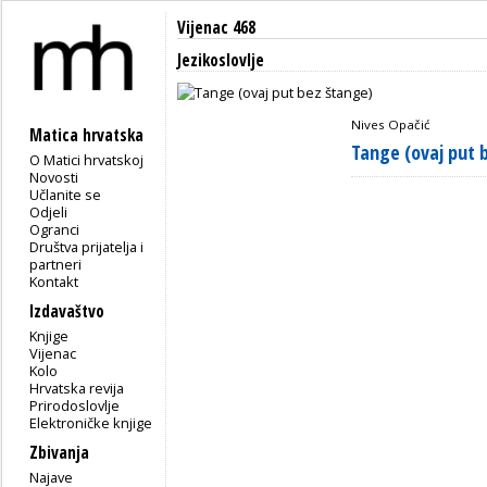
Vijenac 468
Jezikoslovlje
Nives Opačić
Matica hrvatska
Tange (ovaj put 
O Matici hrvatskoj
Novosti
Učlanite se
Odjeli
Ogranci
Društva prijatelja i
partneri
Kontakt
Izdavaštvo
Knjige
Vijenac
Kolo
Hrvatska revija
Prirodoslovlje
Elektroničke knjige
Zbivanja
Najave