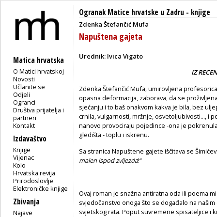
Ogranak Matice hrvatske u Zadru
-
knjige
Zdenka Štefančić Mufa
Napuštena gajeta
Urednik: Ivica Vigato
Matica hrvatska
O Matici hrvatskoj
IZ RECEN
Novosti
Učlanite se
Zdenka Štefančić Mufa, umirovljena profesorica k
Odjeli
opasna deformacija, zaborava, da se proživljena 
Ogranci
sjećanju i to baš onakvom kakva je bila, bez ulje
Društva prijatelja i
crnila, vulgarnosti, mržnje, osvetoljubivosti..., i
partneri
Kontakt
nanovo provociraju pojedince -ona je pokrenul
gledišta - toplu i iskrenu.
Izdavaštvo
Knjige
Sa stranica Napuštene gajete iščitava se Šimić
Vijenac
malen ispod zvijezda
!“
Kolo
Hrvatska revija
Prirodoslovlje
Elektroničke knjige
Ovaj roman je snažna antiratna oda ili poema m
Zbivanja
svjedočanstvo onoga što se događalo na našim 
svjetskog rata. Poput suvremene spisateljice i k
Najave