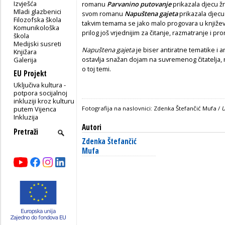
Izvješća
romanu
Parvanino putovanje
prikazala djecu žr
Mladi glazbenici
svom romanu
Napuštena gajeta
prikazala djecu 
Filozofska škola
takvim temama se jako malo progovara u književno
Komunikološka
prilog još vrjednijim za čitanje, razmatranje i pro
škola
Medijski susreti
Napuštena gajeta
je biser antiratne tematike i ant
Knjižara
ostavlja snažan dojam na suvremenog čitatelja, na
Galerija
o toj temi.
EU Projekt
Uključiva kultura -
potpora socijalnoj
inkluziji kroz kulturu
putem Vijenca
Fotografija na naslovnici: Zdenka Štefančić Mufa /
U
Inkluzija
Autori
Zdenka Štefančić
Mufa