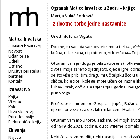
Ogranak Matice hrvatske u Zadru
-
knjige
Marija Vukić Perković
Iz životne torbe jedne nastavnice
Urednik: Ivica Vigato
Matica hrvatska
O Matici hrvatskoj
Evo me, tu sam da vam otvorim moju torbu. „
Kak
Novosti
kožna, ni lakirana, ni platnena, ni končana... To j
Učlanite se
Odjeli
Otvaram vam je (dugo je bila zatvorena) i otkri
Ogranci
života: moje šareno djetinjstvo, dječje igre, odra
Društva prijatelja i
se što više približim, dragu mi Učiteljsku školu
partneri
Kontakt
sličice, kolegice i kolege, moje učenike, razne l
ljubav i brak, doživljaje i sjećanja ugodna i ne
Izdavaštvo
puno toga.
Knjige
Vijenac
Prošećite sa mnom od Gospića, Ljupča, Ražanca 
Kolo
njemu, privezao za se zlatnim lancem. Hvala ti, 
Hrvatska revija
Prirodoslovlje
Otvaram vam moju torbu satkanu od mojih životnih
Elektroničke knjige
od 1949. do 2021. godine, dugo vrijeme, pomalo
Zbivanja
Neki će vas iznenaditi, neki nasmijati, a neki začu
Najave