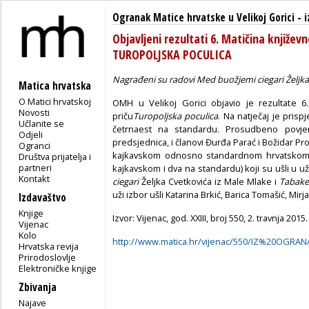
Ogranak Matice hrvatske u Velikoj Gorici
-
i
Objavljeni rezultati 6. Matičina književ
TUROPOLJSKA POCULICA
Nagrađeni su radovi
Med buožjemi ciegari
Željk
Matica hrvatska
O Matici hrvatskoj
OMH u Velikoj Gorici objavio je rezultate 6.
Novosti
priču
Turopoljska poculica
. Na natječaj je pris
Učlanite se
četrnaest na standardu. Prosudbeno povjer
Odjeli
predsjednica, i članovi Đurđa Parać i Božidar Pr
Ogranci
kajkavskom odnosno standardnom hrvatskom je
Društva prijatelja i
partneri
kajkavskom i dva na standardu) koji su ušli u u
Kontakt
ciegari
Željka Cvetkovića iz Male Mlake i
Tabak
uži izbor ušli Katarina Brkić, Barica Tomašić, Mir
Izdavaštvo
Knjige
Izvor: Vijenac, god. XXIII, broj 550, 2. travnja 2015.
Vijenac
Kolo
http://www.matica.hr/vijenac/550/IZ%20OGRAN
Hrvatska revija
Prirodoslovlje
Elektroničke knjige
Zbivanja
Najave