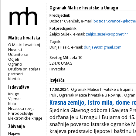
Ogranak Matice hrvatske u Umagu
Predsjednik
Božidar Cvenček, e-mail:
bozidar.cvencek@hotma
Potpredsjednik
Željko Sušek, e-mail:
zeljko.susek@optinet.hr
Matica hrvatska
Tajnik
O Matici hrvatskoj
Dunja Pašić, e-mail:
dunja990@gmail.com
Novosti
Učlanite se
Svetog Mihaela 10
Odjeli
52470 UMAG
Ogranci
Društva prijatelja i
Hrvatska
partneri
Kontakt
Izvješća
Izdavaštvo
17.03.2024.
Ogranak Matice hrvatske u Bujama
Knjige
Puli
,
Ogranak Matice hrvatske u Rovinju
,
Ogran
Vijenac
Krasna zemljo, Istro mila, dome 
Kolo
Hrvatska revija
Sjednica Glavnog odbora i Savjeta Pr
Prirodoslovlje
održana je u Umagu i Bujama od 15. d
Elektroničke knjige
snažnije povezao istarske ogranke MH
Zbivanja
krajeva predstavio ljepote i baštinu I
Najave