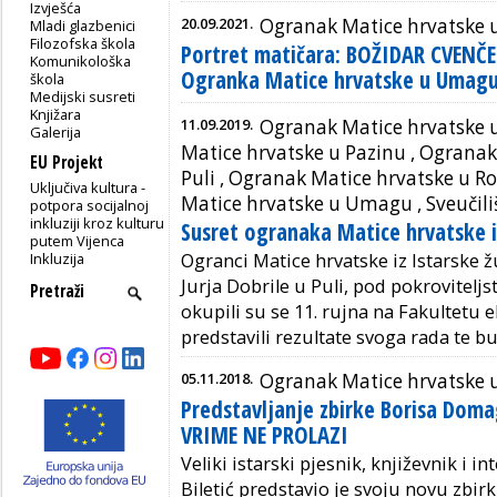
Izvješća
20.09.2021.
Ogranak Matice hrvatske
Mladi glazbenici
Filozofska škola
Portret matičara: BOŽIDAR CVENČE
Komunikološka
Ogranka Matice hrvatske u Umag
škola
Medijski susreti
Knjižara
11.09.2019.
Ogranak Matice hrvatske
Galerija
Matice hrvatske u Pazinu
,
Ogranak 
EU Projekt
Puli
,
Ogranak Matice hrvatske u Ro
Uključiva kultura -
Matice hrvatske u Umagu
, Sveučili
potpora socijalnoj
inkluziji kroz kulturu
Susret ogranaka Matice hrvatske i
putem Vijenca
Inkluzija
Ogranci Matice hrvatske iz Istarske ž
Jurja Dobrile u Puli, pod pokroviteljs
okupili su se 11. rujna na Fakultetu 
predstavili rezultate svoga rada te 
05.11.2018.
Ogranak Matice hrvatske
Predstavljanje zbirke Borisa Doma
VRIME NE PROLAZI
Veliki istarski pjesnik, književnik i i
Biletić
predstavio je svoju novu zbi