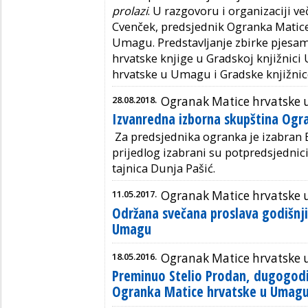
prolazi
. U razgovoru i organizaciji ve
Cvenček
, predsjednik Ogranka Matic
Umagu. Predstavljanje zbirke pjesam
hrvatske knjige u
Gradskoj knjižnici
hrvatske u Umagu i Gradske knjižnic
28.08.2018.
Ogranak Matice hrvatske
Izvanredna izborna skupština Ogr
Za
predsjednika
ogranka je izabran
prijedlog izabrani su
potpredsjednic
tajnica Dunja
Pašić
.
11.05.2017.
Ogranak Matice hrvatske
Održana svečana proslava godišnj
Umagu
18.05.2016.
Ogranak Matice hrvatske
Preminuo Stelio Prodan, dugogodi
Ogranka Matice hrvatske u Umag