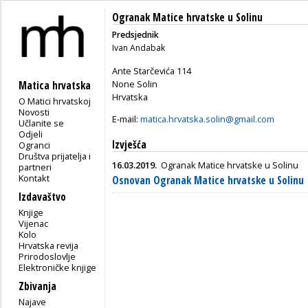
Ogranak Matice hrvatske u Solinu
Predsjednik
Ivan Andabak
Ante Starčevića 114
None Solin
Matica hrvatska
Hrvatska
O Matici hrvatskoj
Novosti
E-mail:
matica.hrvatska.solin@gmail.com
Učlanite se
Odjeli
Izvješća
Ogranci
Društva prijatelja i
16.03.2019.
Ogranak Matice hrvatske u Solinu
partneri
Kontakt
Osnovan Ogranak Matice hrvatske u Solinu
Izdavaštvo
Knjige
Vijenac
Kolo
Hrvatska revija
Prirodoslovlje
Elektroničke knjige
Zbivanja
Najave