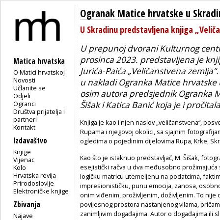
Ogranak Matice hrvatske u Skradi
U Skradinu predstavljena knjiga „Velič
U prepunoj dvorani Kulturnog centr
prosinca 2023. predstavljena je knji
Matica hrvatska
Jurića-Paića „Veličanstvena zemlja“. K
O Matici hrvatskoj
Novosti
u nakladi Ogranka Matice hrvatske u
Učlanite se
osim autora predsjednik Ogranka M
Odjeli
Ogranci
Šišak i Katica Banić koja je i pročita
Društva prijatelja i
partneri
Knjiga je kao i njen naslov „veličanstvena“, pos
Kontakt
Rupama i njegovoj okolici, sa sjajnim fotografij
Izdavaštvo
ogledima o pojedinim dijelovima Rupa, Krke, Skr
Knjige
Kao što je istaknuo predstavljač, M. Šišak, f
otogra
Vijenac
esejistički račva u dva međusobno prožimajuća 
Kolo
Hrvatska revija
logičku matricu utemeljenu na podatcima, faktim
Prirodoslovlje
impresionističku, punu emocija, zanosa, osobnog
Elektroničke knjige
onim viđenim, proživljenim, doživljenim. To nije 
Zbivanja
povijesnog prostora nastanjenog vilama, pričama,
zanimljivim događajima. Autor o događajima ili s
Najave