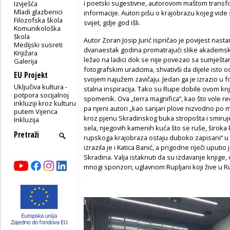
i poetski sugestivne, autorovom maštom transf
Izvješća
Mladi glazbenici
informacije. Autori pišu o krajobrazu kojeg vide
Filozofska škola
svijet, gdje god išli.
Komunikološka
škola
Autor Zoran Josip Jurić ispričao je povijest nasta
Medijski susreti
dvanaestak godina promatrajući slike akademskog
Knjižara
ležao na ladici dok se nije povezao sa sumješta
Galerija
fotografskim uradcima, shvativši da dijele isto o
EU Projekt
svojem najužem zavičaju. Jedan ga je izrazio u 
Uključiva kultura -
stalna inspiracija. Tako su Rupe dobile ovom kn
potpora socijalnoj
spomenik. Ova „terra magnifica“, kao što vole re
inkluziji kroz kulturu
pa njeni autori „kao sanjari plove nizvodno po m
putem Vijenca
kroz pjenu Skradinskog buka stropošta i smiruje
Inkluzija
sela, njegovih kamenih kuća što se ruše, široka k
rupskoga krajobraza ostaju duboko zapisani“ u
izrazila je i Katica Banić, a prigodne riječi uputio
Skradina. Valja istaknuti da su izdavanje knjige,
mnogi sponzori, uglavnom Rupljani koji žive u Rup