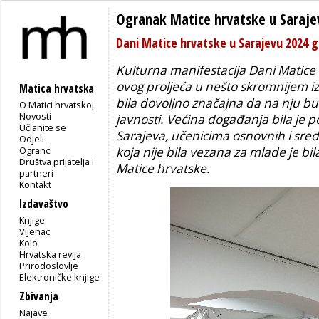
Ogranak Matice hrvatske u Saraje
Dani Matice hrvatske u Sarajevu 2024 
Kulturna manifestacija Dani Matice 
ovog proljeća u nešto skromnijem iz
Matica hrvatska
bila dovoljno značajna da na nju b
O Matici hrvatskoj
Novosti
javnosti. Većina događanja bila je 
Učlanite se
Sarajeva, učenicima osnovnih i sred
Odjeli
Ogranci
koja nije bila vezana za mlade je bi
Društva prijatelja i
Matice hrvatske.
partneri
Kontakt
Izdavaštvo
Knjige
Vijenac
Kolo
Hrvatska revija
Prirodoslovlje
Elektroničke knjige
Zbivanja
Najave