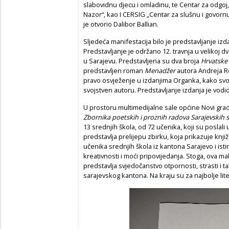
slabovidnu djecu i omladinu, te Centar za odgoj,
Nazor“, kao I CERSIG „Centar za slušnu i govornu 
je otvorio Dalibor Ballian.
Sljedeća manifestacija bilo je predstavljanje iz
Predstavljanje je održano 12. travnja u velikoj d
u Sarajevu. Predstavljena su dva broja
Hrvatske 
predstavljen roman
Menadžer
autora Andreja 
pravo osvježenje u izdanjima Organka, kako svo
svojstven autoru. Predstavljanje izdanja je vodio
U prostoru multimedijalne sale općine Novi grad 
Zbornika poetskih i proznih radova Sarajevskih 
13 srednjih škola, od 72 učenika, koji su poslali
predstavlja prelijepu zbirku, koja prikazuje knji
učenika srednjih škola iz kantona Sarajevo i istins
kreativnosti i moći pripovijedanja. Stoga, ova m
predstavlja svjedočanstvo otpornosti, strasti i 
sarajevskog kantona. Na kraju su za najbolje l