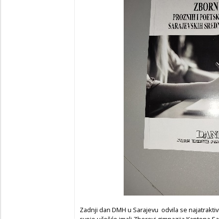
Zadnji dan DMH u Sarajevu odvila se najatraktiv
svoje učešće imali Zborovi gimnazija Kantona Sar