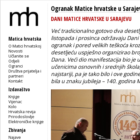
Ogranak Matice hrvatske u Saraje
DANI MATICE HRVATSKE U SARAJEVU
Već tradicionalno gotovo dva desetl
listopada i prosinca održavaju Dani 
Matica hrvatska
ogranak i pored velikih teškoća kroz
O Matici hrvatskoj
Novosti
desetljeću uspješno organizirao bro
Učlanite se
Dana. Veći dio manifestacija bio j
Odjeli
Ogranci
učenicima osnovnih i srednjih škola, 
Društva prijatelja i
najstariji, pa je tako bilo i ove godi
partneri
bila u znaku jubileja – 140. godina 
Kontakt
Izdavaštvo
Knjige
Vijenac
Kolo
Hrvatska revija
Prirodoslovlje
Elektroničke knjige
Zbivanja
Najave