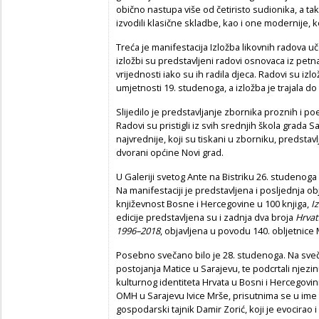
obično nastupa više od četiristo sudionika, a tak
izvodili klasične skladbe, kao i one modernije,
Treća je manifestacija Izložba likovnih radova u
izložbi su predstavljeni radovi osnovaca iz petna
vrijednosti iako su ih radila djeca. Radovi su iz
umjetnosti 19. studenoga, a izložba je trajala d
Slijedilo je predstavljanje zbornika proznih i p
Radovi su pristigli iz svih srednjih škola grada S
najvrednije, koji su tiskani u zborniku, predsta
dvorani općine Novi grad.
U Galeriji svetog Ante na Bistriku 26. studenoga
Na manifestaciji je predstavljena i posljednja obj
književnost Bosne i Hercegovine u 100 knjiga,
I
edicije predstavljena su i zadnja dva broja
Hrvat
1996–2018
, objavljena u povodu 140. obljetnice
Posebno svečano bilo je 28. studenoga. Na sveča
postojanja Matice u Sarajevu, te podcrtali njezi
kulturnog identiteta Hrvata u Bosni i Hercegovi
OMH u Sarajevu Ivice Mrše, prisutnima se u ime
gospodarski tajnik Damir Zorić, koji je evocira