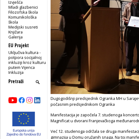
Izvješća
Mladi glazbenici
Filozofska škola
Komunikološka
škola
Medijski susreti
Knjižara
Galerija
EU Projekt
Uključiva kultura -
potpora socijalnoj
inkluziji kroz kulturu
putem Vijenca
Inkluzija
Dugogodišnji predsjednik Ogranka MH u Sarajevu 
počasnim predsjednikom Ogranka
Manifestacija je započela 7. studenoga koncert
Magnificat u dvorani Franjevačkoga međunarod
Već 12. studenoga održala se druga manifestacij
gimnazija u Domu oružanih snaga. Na toj manifes