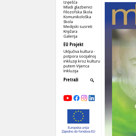
Izvješća
Mladi glazbenici
Filozofska škola
Komunikološka
škola
Medijski susreti
Knjižara
Galerija
EU Projekt
Uključiva kultura -
potpora socijalnoj
inkluziji kroz kulturu
putem Vijenca
Inkluzija