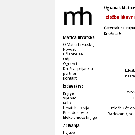
Ogranak Matice
Izložba likov
Četvrtak 21. rujna
Krležina 9.
Matica hrvatska
O Matici hrvatskoj
Novosti
Učlanite se
Odjeli
Ogranci
Društva prijatelja i
Izlož
partneri
nasta
Kontakt
Izdavaštvo
Otvore
Knjige
Vijenac
Kolo
Hrvatska revija
Izložbu će otv
Prirodoslovlje
Radovanić
, vo
Elektroničke knjige
Zbivanja
Najave