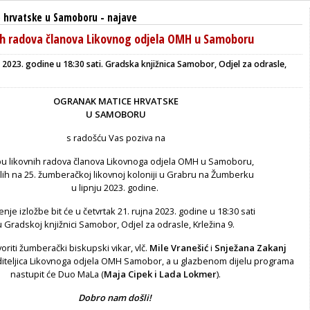
 hrvatske u Samoboru
-
najave
nih radova članova Likovnog odjela OMH u Samoboru
 2023. godine u 18:30 sati.
Gradska knjižnica Samobor, Odjel za odrasle,
OGRANAK MATICE HRVATSKE
U SAMOBORU
s radošću Vas poziva na
bu likovnih radova članova Likovnoga odjela OMH u Samoboru,
lih na 25. žumberačkoj likovnoj koloniji u Grabru na Žumberku
u lipnju 2023. godine.
nje izložbe bit će u četvrtak 21. rujna 2023. godine u 18:30 sati
u Gradskoj knjižnici Samobor, Odjel za odrasle, Krležina 9.
oriti žumberački biskupski vikar, vlč.
Mile Vranešić
i
Snježana Zakanj
diteljica Likovnoga odjela OMH Samobor, a u glazbenom dijelu programa
nastupit će Duo MaLa (
Maja Cipek i Lada Lokmer
).
Dobro nam došli!