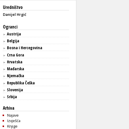
Uredništvo
Danijel Hrgić
Ogranci
Austrija
►
Belgija
►
Bosna i Hercegovina
►
Crna Gora
►
Hrvatska
►
Mađarska
►
Njemačka
►
Republika Češka
►
Slovenija
►
Srbija
►
Arhiva
Najave
Izvješća
Knjige