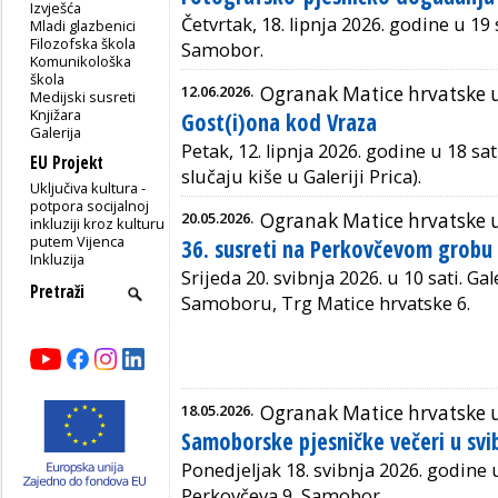
Izvješća
Četvrtak, 18. lipnja 2026. godine u 19 s
Mladi glazbenici
Filozofska škola
Samobor.
Komunikološka
škola
12.06.2026.
Ogranak Matice hrvatske
Medijski susreti
Knjižara
Gost(i)ona kod Vraza
Galerija
Petak, 12. lipnja 2026. godine u 18 s
EU Projekt
slučaju kiše u Galeriji Prica).
Uključiva kultura -
potpora socijalnoj
20.05.2026.
Ogranak Matice hrvatske
inkluziji kroz kulturu
putem Vijenca
36. susreti na Perkovčevom grobu
Inkluzija
Srijeda 20. svibnja 2026. u 10 sati. Gal
Samoboru, Trg Matice hrvatske 6.
18.05.2026.
Ogranak Matice hrvatske
Samoborske pjesničke večeri u svi
Ponedjeljak 18. svibnja 2026. godine u 
Perkovčeva 9, Samobor.