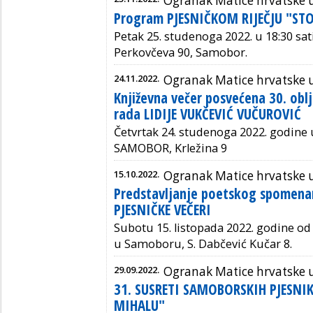
Ogranak Matice hrvatske
Program PJESNIČKOM RIJEČJU "STO
Petak
25. studenoga 2022. u 18:30 sa
Perkovčeva 90, Samobor.
24.11.2022.
Ogranak Matice hrvatske
Književna večer posvećena 30. oblj
rada LIDIJE VUKČEVIĆ VUČUROVIĆ
Četvrtak 24. studenoga 2022. godine u
SAMOBOR, Krležina 9
15.10.2022.
Ogranak Matice hrvatske
Predstavljanje poetskog spomen
PJESNIČKE VEČERI
Subotu 15. listopada 2022. godine od 
u Samoboru, S. Dabčević Kučar 8.
29.09.2022.
Ogranak Matice hrvatske
31. SUSRETI SAMOBORSKIH PJESNIK
MIHALU"