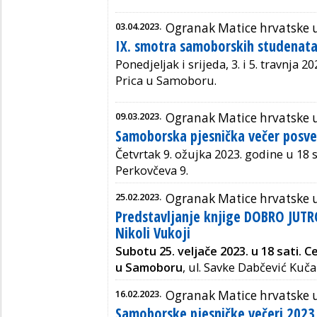
03.04.2023.
Ogranak Matice hrvatske
IX. smotra samoborskih studenata
Ponedjeljak i srijeda, 3. i 5. travnja 20
Prica u Samoboru.
09.03.2023.
Ogranak Matice hrvatske
Samoborska pjesnička večer posv
Četvrtak 9. ožujka 2023. godine u 18 s
Perkovčeva 9.
25.02.2023.
Ogranak Matice hrvatske
Predstavljanje knjige DOBRO JUTRO
Nikoli Vukoji
Subotu 25. veljače 2023. u 18 sati. 
u Samoboru
,
ul. Savke Dabčević Kučar
16.02.2023.
Ogranak Matice hrvatske
Samoborske pjesničke večeri 2023