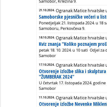
Samobor, Krležina 9.
21.10.2024.
Ogranak Matice hrvatske
Samoborske pjesničke večeri u lis
Ponedjeljak 21. listopada 2024. u 18 sa
Samoboru, Perkovčeva 9.
18.10.2024.
Ogranak Matice hrvatske
Kviz znanja "Koliko poznajem pro
petak
18. 10. 2024. u 10 sati
Odjel za 
Samobor
17.10.2024.
Ogranak Matice hrvatske
Otvorenje izložbe slika i skulptura
"ŽUMBERAK 2024"
U četvrtak 17. listopada 2024. godine 
Samobor
11.10.2024.
Ogranak Matice hrvatske
Otvorenje izložbe Nevenke Miklen