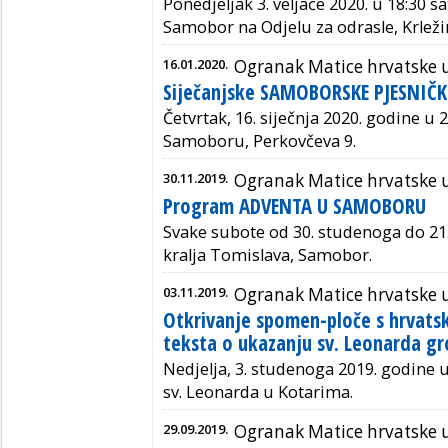
Ponedjeljak 3. veljače 2020. u 18:30 sa
Samobor na Odjelu za odrasle, Krleži
16.01.2020.
Ogranak Matice hrvatske
Siječanjske SAMOBORSKE PJESNIČK
Četvrtak, 16. siječnja 2020. godine u
2
Samoboru, Perkovčeva 9.
30.11.2019.
Ogranak Matice hrvatske
Program ADVENTA U SAMOBORU
Svake subote od 30. studenoga do 21
kralja Tomislava, Samobor.
03.11.2019.
Ogranak Matice hrvatske
Otkrivanje spomen-ploče s hrvats
teksta o ukazanju sv. Leonarda gr
Nedjelja, 3. studenoga 2019. godine u
sv. Leonarda u Kotarima.
29.09.2019.
Ogranak Matice hrvatske