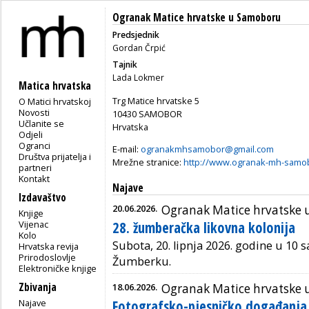
Ogranak Matice hrvatske u Samoboru
Predsjednik
Gordan Črpić
Tajnik
Lada Lokmer
Matica hrvatska
Trg Matice hrvatske 5
O Matici hrvatskoj
Novosti
10430 SAMOBOR
Učlanite se
Hrvatska
Odjeli
Ogranci
E-mail:
ogranakmhsamobor@gmail.com
Društva prijatelja i
Mrežne stranice:
http://www.ogranak-mh-samob
partneri
Kontakt
Najave
Izdavaštvo
20.06.2026.
Ogranak Matice hrvatske
Knjige
Vijenac
28. žumberačka likovna kolonija
Kolo
Subota, 20. lipnja 2026. godine u 10 s
Hrvatska revija
Prirodoslovlje
Žumberku.
Elektroničke knjige
Zbivanja
18.06.2026.
Ogranak Matice hrvatske
Najave
Fotografsko-pjesničko događanja