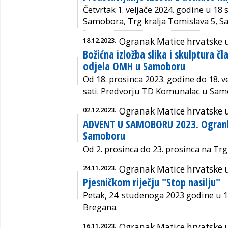
Četvrtak 1. veljače 2024. godine u 18 s
Samobora, Trg kralja Tomislava 5, S
18.12.2023.
Ogranak Matice hrvatske
Božićna izložba slika i skulptura č
odjela OMH u Samoboru
Od 18. prosinca 2023. godine do 18. v
sati. P
redvorju TD Komunalac u Sam
02.12.2023.
Ogranak Matice hrvatske
ADVENT U SAMOBORU 2023. Ogrank
Samoboru
Od 2. prosinca do 23. prosinca na Tr
24.11.2023.
Ogranak Matice hrvatske
Pjesničkom riječju "Stop nasilju"
Petak, 24. studenoga 2023 godine u 13
Bregana.
16.11.2023.
Ogranak Matice hrvatske