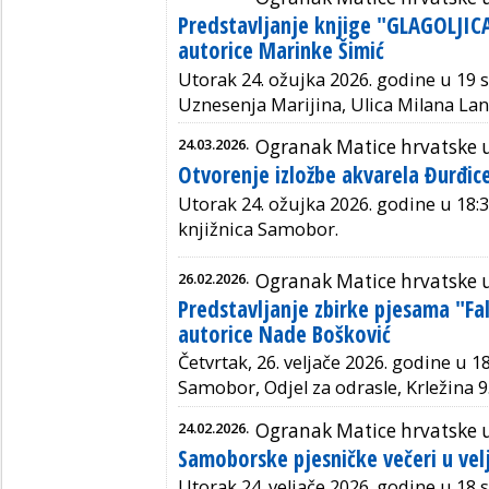
Predstavljanje knjige "GLAGOLJI
autorice Marinke Šimić
Utorak 24. ožujka 2026. godine u 19 s
Uznesenja Marijina, Ulica Milana La
24.03.2026.
Ogranak Matice hrvatske
Otvorenje izložbe akvarela Đurđic
Utorak 24. ožujka 2026. godine u 18:3
knjižnica Samobor.
26.02.2026.
Ogranak Matice hrvatske
Predstavljanje zbirke pjesama "Fal
autorice Nade Bošković
Četvrtak, 26. veljače 2026. godine u 1
Samobor, Odjel za odrasle, Krležina 9
24.02.2026.
Ogranak Matice hrvatske
Samoborske pjesničke večeri u velj
Utorak 24. veljače 2026. godine u 18 sa