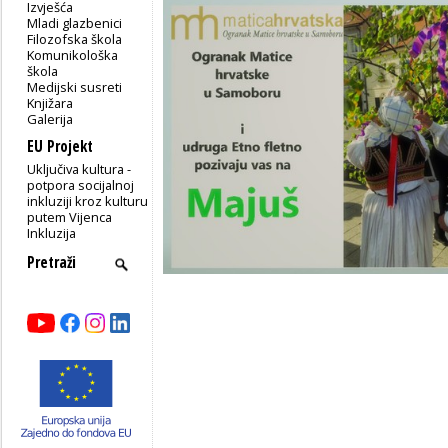
Izvješća
Mladi glazbenici
Filozofska škola
Komunikološka
škola
Medijski susreti
Knjižara
Galerija
EU Projekt
Uključiva kultura -
potpora socijalnoj
inkluziji kroz kulturu
putem Vijenca
Inkluzija