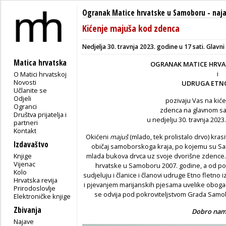
Ogranak Matice hrvatske u Samoboru
-
naj
Kićenje majuša kod zdenca
Nedjelja 30. travnja 2023. godine u 17 sati. Glavn
Matica hrvatska
OGRANAK MATICE HRV
i
O Matici hrvatskoj
Novosti
UDRUGA ETN
Učlanite se
Odjeli
pozivaju Vas na kić
Ogranci
zdenca na glavnom s
Društva prijatelja i
u nedjelju 30. travnja 2023
partneri
Kontakt
Okićeni
majuš
(mlado, tek prolistalo drvo) kra
Izdavaštvo
običaj samoborskoga kraja, po kojemu su Samob
Knjige
mlada bukova drvca uz svoje dvorišne zdence. 
Vijenac
hrvatske u Samoboru 2007. godine, a od p
Kolo
sudjeluju i članice i članovi udruge Etno fletn
Hrvatska revija
i pjevanjem marijanskih pjesama uvelike obogaćuj
Prirodoslovlje
se odvija pod pokroviteljstvom Grada Samob
Elektroničke knjige
Zbivanja
Dobro nam 
Najave