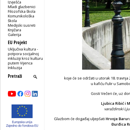
Izvješća
Mladi glazbenici
Filozofska škola
Komunikološka
škola
Medijski susreti
Knjižara
Galerija
EU Projekt
Uključiva kultura -
potpora socijalnoj
inkluziji kroz kulturu
putem Vijenca
Inkluzija
koje će se održati u utorak 18. travnja
u kafiću Fulir u Samob
Gosti Večeri će, uz dom
Ljubica Ribić i 
varaždinski Ljub
Glazbom će događaj uljepšati
Hrvoje Baru
n
Đurđica R