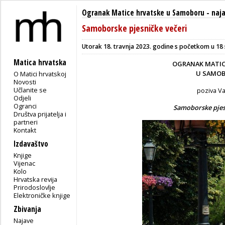
Ogranak Matice hrvatske u Samoboru
-
naj
Samoborske pjesničke večeri
Utorak 18. travnja 2023. godine s početkom u 18 s
Matica hrvatska
OGRANAK MATIC
U SAMO
O Matici hrvatskoj
Novosti
Učlanite se
poziva V
Odjeli
Ogranci
Samoborske pjes
Društva prijatelja i
partneri
Kontakt
Izdavaštvo
Knjige
Vijenac
Kolo
Hrvatska revija
Prirodoslovlje
Elektroničke knjige
Zbivanja
Najave