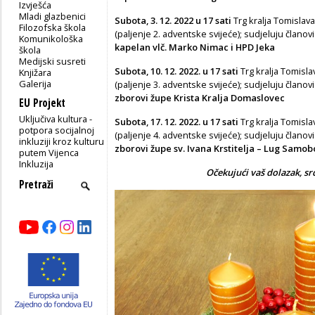
Izvješća
Mladi glazbenici
Subota, 3. 12. 2022 u 17 sati
Trg kralja Tomisla
Filozofska škola
(paljenje 2. adventske svijeće); sudjeluju čla
Komunikološka
kapelan vlč. Marko Nimac i HPD Jeka
škola
Medijski susreti
Subota, 10. 12. 2022. u 17 sati
Trg kralja Tomis
Knjižara
Galerija
(paljenje 3. adventske svijeće); sudjeluju čla
zborovi župe Krista Kralja Domaslovec
EU Projekt
Uključiva kultura -
Subota, 17. 12. 2022. u 17 sati
Trg kralja Tomis
potpora socijalnoj
(paljenje 4. adventske svijeće); sudjeluju čla
inkluziji kroz kulturu
zborovi župe sv. Ivana Krstitelja – Lug Samob
putem Vijenca
Inkluzija
Očekujući vaš dolazak, s