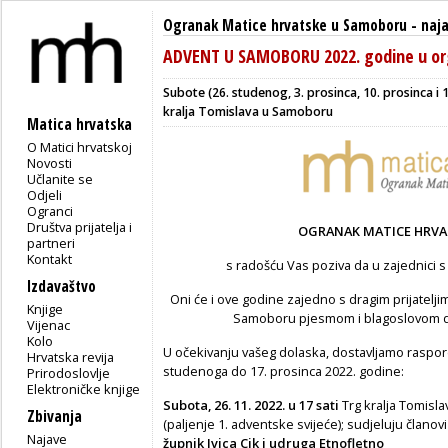
Ogranak Matice hrvatske u Samoboru
-
naj
ADVENT U SAMOBORU 2022. godine u or
Subote (26. studenog, 3. prosinca, 10. prosinca i 
kralja Tomislava u Samoboru
Matica hrvatska
O Matici hrvatskoj
Novosti
Učlanite se
Odjeli
Ogranci
Društva prijatelja i
OGRANAK MATICE HRV
partneri
Kontakt
s radošću Vas poziva da u zajednici s 
Izdavaštvo
Oni će i ove godine zajedno s dragim prijatelji
Knjige
Samoboru pjesmom i blagoslovom do
Vijenac
Kolo
U očekivanju vašeg dolaska, dostavljamo raspore
Hrvatska revija
studenoga do 17. prosinca 2022. godine:
Prirodoslovlje
Elektroničke knjige
Subota, 26. 11. 2022. u 17 sati
Trg kralja Tomis
Zbivanja
(paljenje 1. adventske svijeće); sudjeluju čla
Najave
župnik Ivica Cik i udruga Etnofletno