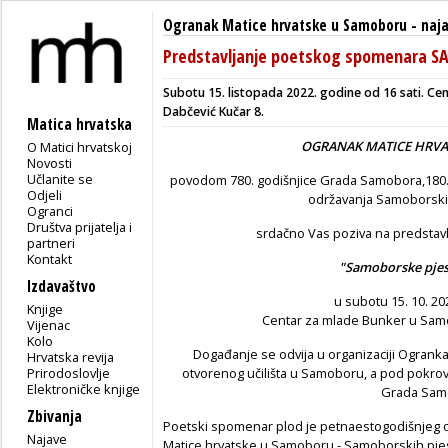
Ogranak Matice hrvatske u Samoboru
-
naj
Predstavljanje poetskog spomenara S
Subotu 15. listopada 2022. godine od 16 sati.
Cen
Dabčević Kučar 8.
Matica hrvatska
OGRANAK MATICE HRV
O Matici hrvatskoj
Novosti
Učlanite se
povodom 780. godišnjice Grada Samobora,180. g
Odjeli
održavanja Samoborskih
Ogranci
Društva prijatelja i
srdačno Vas poziva na predsta
partneri
Kontakt
"Samoborske pjes
Izdavaštvo
u subotu 15. 10. 202
Knjige
Centar za mlade Bunker u Samo
Vijenac
Kolo
Događanje se odvija u organizaciji Ogran
Hrvatska revija
Prirodoslovlje
otvorenog učilišta u Samoboru, a pod pokro
Elektroničke knjige
Grada Sam
Zbivanja
Poetski spomenar plod je petnaestogodišnjeg 
Najave
Matice hrvatske u Samoboru - Samoborskih pjesni