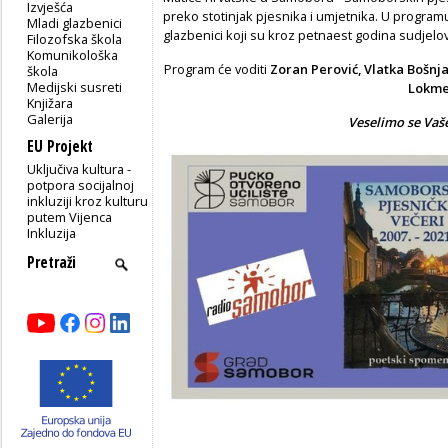
Izvješća
preko stotinjak pjesnika i umjetnika. U program
Mladi glazbenici
glazbenici koji su kroz petnaest godina sudjelov
Filozofska škola
Komunikološka
Program će voditi
Zoran Perović, Vlatka Bošnja
škola
Medijski susreti
Lokme
Knjižara
Galerija
Veselimo se Vaš
EU Projekt
Uključiva kultura -
potpora socijalnoj
inkluziji kroz kulturu
putem Vijenca
Inkluzija