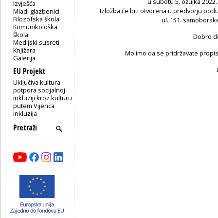
u subotu 5. ožujka 2022. 
Izvješća
Izložba će biti otvorena u predvorju po
Mladi glazbenici
Filozofska škola
u
l. 151. samoborsk
Komunikološka
škola
Dobro do
Medijski susreti
Knjižara
Molimo da se pridržavate propi
Galerija
EU Projekt
Uključiva kultura -
potpora socijalnoj
inkluziji kroz kulturu
putem Vijenca
Inkluzija