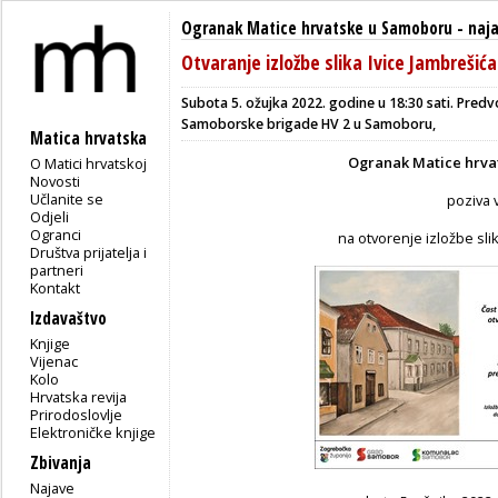
Ogranak Matice hrvatske u Samoboru
-
naj
Otvaranje izložbe slika Ivice Jambrešića
Subota 5. ožujka 2022. godine u 18:30 sati. P
redv
Samoborske brigade HV 2
u Samoboru,
Matica hrvatska
Ogranak Matice hrva
O Matici hrvatskoj
Novosti
Učlanite se
poziva 
Odjeli
Ogranci
na otvorenje izložbe sli
Društva prijatelja i
partneri
Kontakt
Izdavaštvo
Knjige
Vijenac
Kolo
Hrvatska revija
Prirodoslovlje
Elektroničke knjige
Zbivanja
Najave