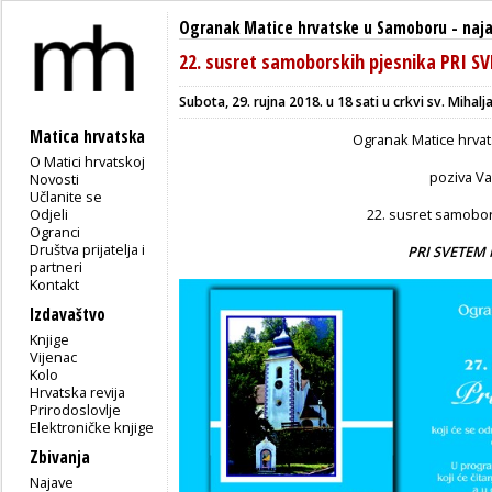
Ogranak Matice hrvatske u Samoboru
-
naj
22. susret samoborskih pjesnika PRI 
Subota, 29. rujna 2018. u 18 sati u crkvi sv. Mihal
Matica hrvatska
Ogranak Matice hrva
O Matici hrvatskoj
poziva V
Novosti
Učlanite se
Odjeli
22. susret samobo
Ogranci
Društva prijatelja i
PRI SVETEM
partneri
Kontakt
Izdavaštvo
Knjige
Vijenac
Kolo
Hrvatska revija
Prirodoslovlje
Elektroničke knjige
Zbivanja
Najave