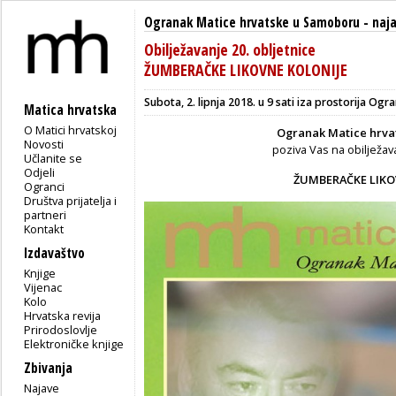
Ogranak Matice hrvatske u Samoboru
-
naj
Obilježavanje 20. obljetnice
ŽUMBERAČKE LIKOVNE KOLONIJE
Subota, 2. lipnja 2018. u 9 sati iza prostorija Ogr
Matica hrvatska
O Matici hrvatskoj
Ogranak Matice hrva
Novosti
poziva Vas na obilježa
Učlanite se
Odjeli
ŽUMBERAČKE LIKO
Ogranci
Društva prijatelja i
partneri
Kontakt
Izdavaštvo
Knjige
Vijenac
Kolo
Hrvatska revija
Prirodoslovlje
Elektroničke knjige
Zbivanja
Najave