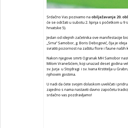
Srdačno Vas pozivamo na
o
bilježavanje 20. ob
će se održati u subotu 2. lipnja s početkom u 9 s
hrvatske 5).
Jedan od idejnih začetnika ove manifestacije bio
„Srna“ Samobor, g. Boris Debogović, čija je ideja 
svratiti pozornost na zaštitu flore i faune naših 
Nakon njegove smrti Ogranak MH Samobor nast
Milom Vranešićem, koji unazad deset godina ve
sv. Jurja u Stojdragi i sv. Ivana Krstitelja u G
njihovim gostima.
U nadi da ćete svojim dolaskom uveličati i pridruž
zajedno s nama nastaviti davno započetu tradici
srdačno vas pozdravljamo!