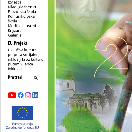
Izvješća
Mladi glazbenici
Filozofska škola
Komunikološka
škola
Medijski susreti
Knjižara
Galerija
EU Projekt
Uključiva kultura -
potpora socijalnoj
inkluziji kroz kulturu
putem Vijenca
Inkluzija