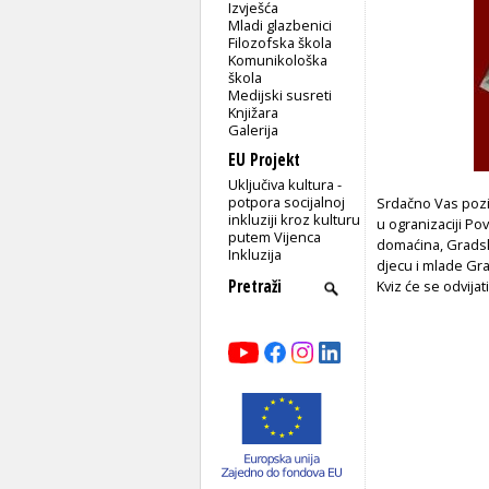
Izvješća
Mladi glazbenici
Filozofska škola
Komunikološka
škola
Medijski susreti
Knjižara
Galerija
EU Projekt
Uključiva kultura -
potpora socijalnoj
Srdačno Vas poz
inkluziji kroz kulturu
u ogranizaciji P
putem Vijenca
domaćina, Gradske
Inkluzija
djecu i mlade Gr
Kviz će se odvij