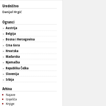
Uredništvo
Danijel Hrgić
Ogranci
Austrija
►
Belgija
►
Bosna i Hercegovina
►
Crna Gora
►
Hrvatska
►
Mađarska
►
Njemačka
►
Republika Češka
►
Slovenija
►
Srbija
►
Arhiva
Najave
Izvješća
Knjige