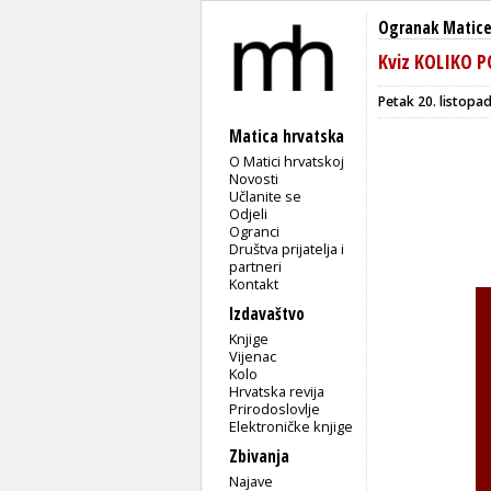
Ogranak Matice
Kviz KOLIKO 
Petak 20. listopa
Matica hrvatska
O Matici hrvatskoj
Novosti
Učlanite se
Odjeli
Ogranci
Društva prijatelja i
partneri
Kontakt
Izdavaštvo
Knjige
Vijenac
Kolo
Hrvatska revija
Prirodoslovlje
Elektroničke knjige
Zbivanja
Najave