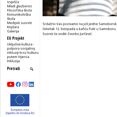
Izvješća
Mladi glazbenici
Filozofska škola
Komunikološka
škola
Medijski susreti
Srdačno Vas pozivamo na još jedne Samoborske p
Knjižara
četvrtak 12. listopada u kafiću Fulir u Samoboru.
Galerija
Susret će voditi Zvonko Jurčević.
EU Projekt
Uključiva kultura -
potpora socijalnoj
inkluziji kroz kulturu
putem Vijenca
Inkluzija