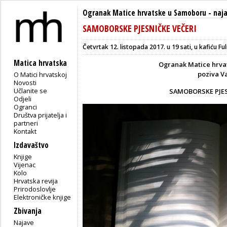
Ogranak Matice hrvatske u Samoboru
-
naj
SAMOBORSKE PJESNIČKE VEČERI
Četvrtak 12. listopada 2017. u 19 sati, u kafiću F
Matica hrvatska
Ogranak Matice hrva
poziva V
O Matici hrvatskoj
Novosti
Učlanite se
SAMOBORSKE PJES
Odjeli
Ogranci
Društva prijatelja i
partneri
Kontakt
Izdavaštvo
Knjige
Vijenac
Kolo
Hrvatska revija
Prirodoslovlje
Elektroničke knjige
Zbivanja
Najave