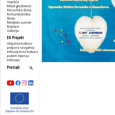
Izvješća
Mladi glazbenici
Filozofska škola
Komunikološka
škola
Medijski susreti
Knjižara
Galerija
EU Projekt
Uključiva kultura -
potpora socijalnoj
inkluziji kroz kulturu
putem Vijenca
Inkluzija