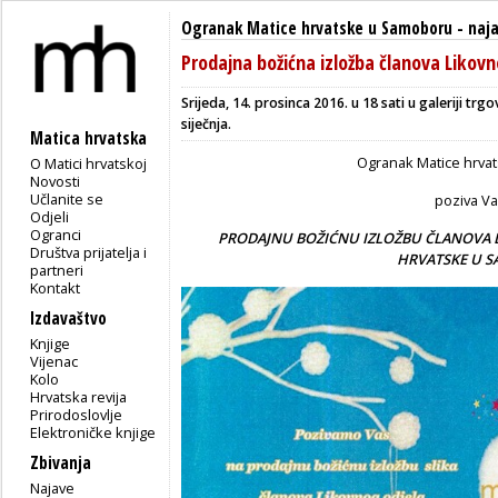
Ogranak Matice hrvatske u Samoboru
-
naj
Prodajna božićna izložba članova Likov
Srijeda, 14. prosinca 2016. u 18 sati u galeriji t
siječnja.
Matica hrvatska
Ogranak Matice hrva
O Matici hrvatskoj
Novosti
Učlanite se
poziva V
Odjeli
Ogranci
PRODAJNU BOŽIĆNU IZLOŽBU ČLANOVA 
Društva prijatelja i
HRVATSKE U 
partneri
Kontakt
Izdavaštvo
Knjige
Vijenac
Kolo
Hrvatska revija
Prirodoslovlje
Elektroničke knjige
Zbivanja
Najave